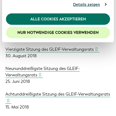
anhand Ihrer Nutzung von deren Webseiten erhoben
Details zeigen
wurden. Sollten Sie mit der Nutzung unserer
12. Dezember 2018
Webseite fortfahren, stimmen Sie den von uns
verwendeten Cookies zu. Weitere Informationen
ALLE COOKIES AKZEPTIEREN
finden Sie in unserer
Datenschutzerklärung
.
Einundvierzigste Sitzung des GLEIF-Verwaltungsrats
Um die Funktionalitäten unserer Website optimal
NUR NOTWENDIGE COOKIES VERWENDEN
25. Oktober 2018
nutzen zu können, empfehlen wir Ihnen der Nutzung
von Cookies zuzustimmen.
Vierzigste Sitzung des GLEIF-Verwaltungsrats
30. August 2018
Neununddreißigste Sitzung des GLEIF-
Verwaltungsrats
25. Juni 2018
Achtunddreißigste Sitzung des GLEIF-Verwaltungsrats
15. Mai 2018