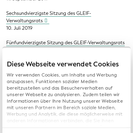
Sechsundvierzigste Sitzung des GLEIF-
Verwaltungsrats
10. Juli 2019
Fünfundvierzigste Sitzung des GLEIF-Verwaltungsrats
23. Mai 2019
Diese Webseite verwendet Cookies
Vierundvierzigste Sitzung des GLEIF-Verwaltungsrats
Wir verwenden Cookies, um Inhalte und Werbung
anzupassen, Funktionen sozialer Medien
3. April 2019
bereitzustellen und das Besucherverhalten auf
unserer Webseite zu analysieren. Zudem teilen wir
Informationen über Ihre Nutzung unserer Webseite
Dreiundvierzigste Sitzung des GLEIF-Verwaltungsrats
mit unseren Partnern im Bereich soziale Medien,
Werbung und Analytik, die diese möglicherweise mit
28. Februar 2019
anderen Informationen verbinden, die Sie ihnen
bereitgestellt haben oder die von diesen Partner
Zweiundvierzigste Sitzung des GLEIF-Verwaltungsrats