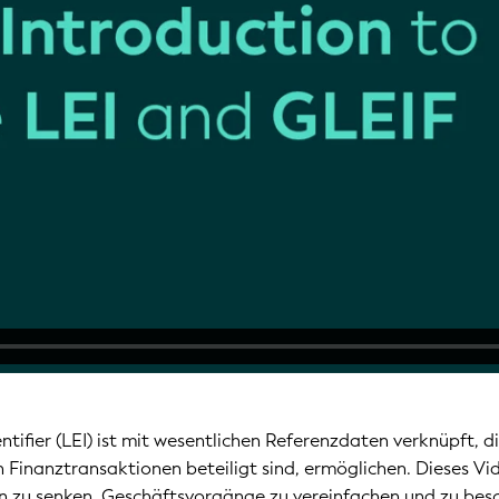
ntifier (LEI) ist mit wesentlichen Referenzdaten verknüpft, d
n Finanztransaktionen beteiligt sind, ermöglichen. Dieses Vi
en zu senken, Geschäftsvorgänge zu vereinfachen und zu besch