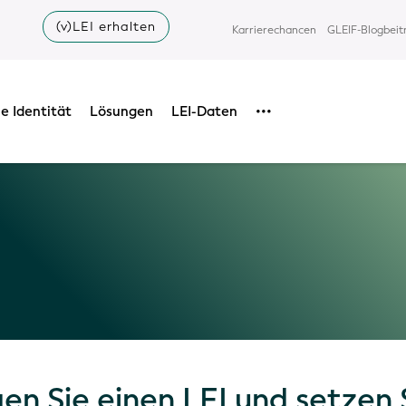
(v)LEI erhalten
Karrierechancen
GLEIF-Blogbeit
e Identität
Lösungen
LEI-Daten
•••
n Sie einen LEI und setzen 