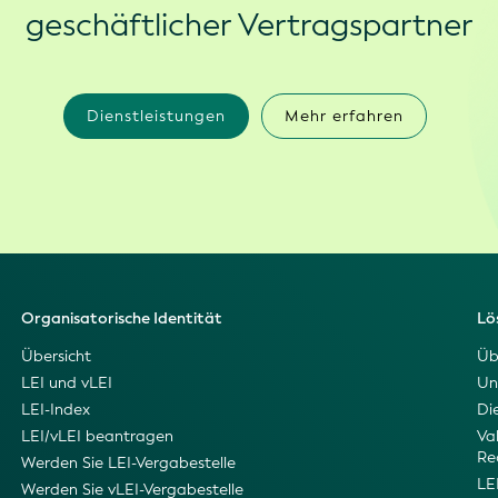
geschäftlicher Vertragspartner
Dienstleistungen
Mehr erfahren
Organisatorische Identität
Lö
Übersicht
Üb
LEI und vLEI
Un
LEI-Index
Di
LEI/vLEI beantragen
Val
Re
Werden Sie LEI-Vergabestelle
LE
Werden Sie vLEI-Vergabestelle