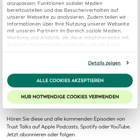
anzupassen, Funktionen sozialer Medien
Verringerung von Reibungsverlusten in der
bereitzustellen und das Besucherverhalten auf
grenzüberschreitenden Abwicklung
unserer Webseite zu analysieren. Zudem teilen wir
Clearstreams Auszeichnung als Zweitplatzierter
Informationen über Ihre Nutzung unserer Webseite
beim GLEIF-Hackathon für die Verwendung des
mit unseren Partnern im Bereich soziale Medien,
Werbung und Analytik, die diese möglicherweise mit
verifizierbaren Legal Entity Identifier (vLEI) als
anderen Informationen verbinden, die Sie ihnen
sicherer Login-Standard
bereitgestellt haben oder die von diesen Partner
Wie "proaktive" Post-Trade-Operationen in der
anhand Ihrer Nutzung von deren Webseiten erhoben
Details zeigen
wurden. Sollten Sie mit der Nutzung unserer
Praxis aussehen
Webseite fortfahren, stimmen Sie den von uns
verwendeten Cookies zu. Weitere Informationen
"Hochwertige Daten schaffen Vertrauen. Und
ALLE COOKIES AKZEPTIEREN
finden Sie in unserer
Datenschutzerklärung
.
Vertrauen ist wirklich wichtig, wenn wir die nächste
Stufe der Finanzmärkte erreichen wollen." - Eva-Maria
Um die Funktionalitäten unserer Website optimal
NUR NOTWENDIGE COOKIES VERWENDEN
nutzen zu können, empfehlen wir Ihnen der Nutzung
Keller
von Cookies zuzustimmen.
Hören Sie diese und alle kommenden Episoden von
Trust Talks auf Apple Podcasts, Spotify oder YouTube.
Jetzt abonnieren oder folgen.