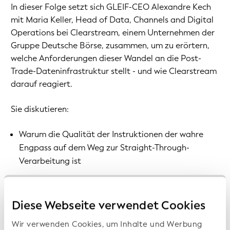
In dieser Folge setzt sich GLEIF-CEO Alexandre Kech
mit Maria Keller, Head of Data, Channels and Digital
Operations bei Clearstream, einem Unternehmen der
Gruppe Deutsche Börse, zusammen, um zu erörtern,
welche Anforderungen dieser Wandel an die Post-
Trade-Dateninfrastruktur stellt - und wie Clearstream
darauf reagiert.
Sie diskutieren:
Warum die Qualität der Instruktionen der wahre
Engpass auf dem Weg zur Straight-Through-
Verarbeitung ist
Wie KI Kunden in die Lage versetzt, ihre eigenen
Nachhandelsdaten in natürlicher Sprache
Diese Webseite verwendet Cookies
abzufragen
Die Rolle des Legal Entity Identifier (LEI) bei der
Wir verwenden Cookies, um Inhalte und Werbung