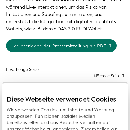
während Live-Interaktionen, um das Risiko von
Imitationen und Spoofing zu minimieren, und
unterstützt die Integration mit digitalen Identitäts-
Wallets, wie z. B. dem eIDAS 2.0 EUDI Wallet.
Herunterladen der Pressemitteilung als PDF
Vorherige Seite
Nächste Seite
Diese Webseite verwendet Cookies
Frühere Pressemitteilungen:
Wir verwenden Cookies, um Inhalte und Werbung
anzupassen, Funktionen sozialer Medien
bereitzustellen und das Besucherverhalten auf
Open Supply Hub, Wikimedia Deutschland
unserer Webseite zu analysieren. Zudem teilen wir