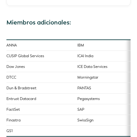
Miembros adicionales:
ANNA
IBM
CUSIP Global Services
ICAI India
Dow Jones
ICE Data Services
DTCC
Morningstar
Dun & Bradstreet
PANTAS
Entrust Datacard
Pegasystems
FactSet
SAP
Finastra
SwissSign
GS1