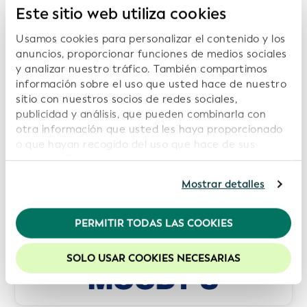
Este sitio web utiliza cookies
Usamos cookies para personalizar el contenido y los
anuncios, proporcionar funciones de medios sociales
y analizar nuestro tráfico. También compartimos
información sobre el uso que usted hace de nuestro
sitio con nuestros socios de redes sociales,
publicidad y análisis, que pueden combinarla con
otra información que usted les haya proporcionado
o que hayan recogido del uso que hace de sus
servicios. Si continúa usando nuestro sitio web,
usted acepta nuestras cookies. Para obtener más
Mostrar detalles
información, consulte nuestra
Política de
privacidad
.
PERMITIR TODAS LAS COOKIES
Recomendamos mantener activadas las cookies
para mejorar la experiencia en nuestro sitio web.
SOLO USAR COOKIES NECESARIAS