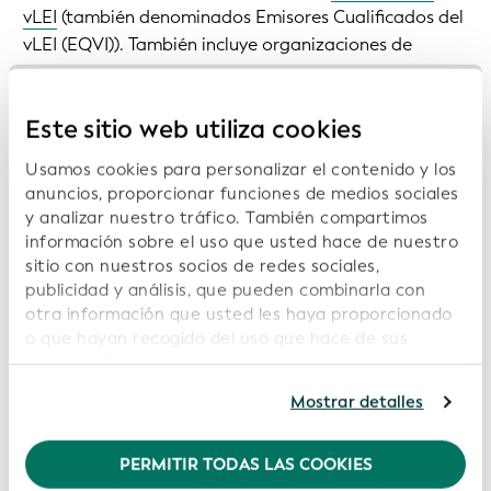
vLEI
(también denominados Emisores Cualificados del
vLEI (EQVI)). También incluye organizaciones de
usuarios finales y particulares que consumen datos del
IPJ con arreglo a la Licencia de Datos abiertos de la
Este sitio web utiliza cookies
GLEIF, así como otros socios que colaboran con la
GLEIF o la apoyan en virtud de acuerdos individuales.
Usamos cookies para personalizar el contenido y los
El
Comité de Supervisión Regulatoria
se encarga de la
anuncios, proporcionar funciones de medios sociales
supervisión regulatoria.
y analizar nuestro tráfico. También compartimos
información sobre el uso que usted hace de nuestro
El Sistema Global del IPJ como red jurídica
sitio con nuestros socios de redes sociales,
publicidad y análisis, que pueden combinarla con
otra información que usted les haya proporcionado
o que hayan recogido del uso que hace de sus
servicios. Si continúa usando nuestro sitio web,
usted acepta nuestras cookies. Para obtener más
Mostrar detalles
información, consulte nuestra
Política de
privacidad
.
PERMITIR TODAS LAS COOKIES
Recomendamos mantener activadas las cookies