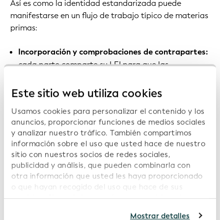
Así es como la identidad estandarizada puede
manifestarse en un flujo de trabajo típico de materias
primas:
Incorporación y comprobaciones de contrapartes:
cada parte comparte su LEI para que las
plataformas, los corredores y los proveedores de
servicios puedan identificar de forma fiable a la
Este sitio web utiliza cookies
Entidad Legal y reutilizar los datos de referencia
Usamos cookies para personalizar el contenido y los
verificados.
anuncios, proporcionar funciones de medios sociales
Configuración de la financiación comercial
: Los
y analizar nuestro tráfico. También compartimos
información sobre el uso que usted hace de nuestro
bancos y los proveedores de financiación comercial
sitio con nuestros socios de redes sociales,
utilizan los LEI para vincular las solicitudes, las
publicidad y análisis, que pueden combinarla con
decisiones de crédito y la documentación a las
otra información que usted les haya proporcionado
Entidades Legales correctas en todos los sistemas y
o que hayan recogido del uso que hace de sus
jurisdicciones.
servicios. Si continúa usando nuestro sitio web,
usted acepta nuestras cookies. Para obtener más
Firma e intercambio de documentos electrónicos
:
Mostrar detalles
información, consulte nuestra
Política de