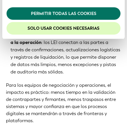
las credenciales vLEI pueden utilizarse para verificar
privacidad
.
la organización y la autorización de un firmante en
PERMITIR TODAS LAS COOKIES
Recomendamos mantener activadas las cookies
contratos electrónicos e intercambios de datos, lo
para mejorar la experiencia en nuestro sitio web.
que reduce los pasos de verificación manual.
SOLO USAR COOKIES NECESARIAS
Controles y presentación de informes posteriores
a la operación
: los LEI conectan a las partes a
través de confirmaciones, actualizaciones logísticas
y registros de liquidación, lo que permite disponer
de datos más limpios, menos excepciones y pistas
de auditoría más sólidas.
Para los equipos de negociación y operaciones, el
impacto es práctico: menos tiempo en la validación
de contrapartes y firmantes, menos traspasos entre
sistemas y mayor confianza en que los procesos
digitales se mantendrán a través de fronteras y
plataformas.