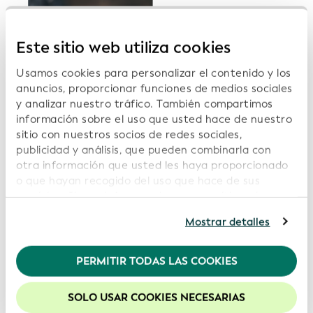
Este sitio web utiliza cookies
Usamos cookies para personalizar el contenido y los
anuncios, proporcionar funciones de medios sociales
y analizar nuestro tráfico. También compartimos
información sobre el uso que usted hace de nuestro
sitio con nuestros socios de redes sociales,
publicidad y análisis, que pueden combinarla con
otra información que usted les haya proporcionado
Notificación de información sobre la entidad
o que hayan recogido del uso que hace de sus
matriz
servicios. Si continúa usando nuestro sitio web,
usted acepta nuestras cookies. Para obtener más
Mostrar detalles
información, consulte nuestra
Política de
Identificar las entidades matrices directas y finales de
privacidad
.
una Entidad Legal, y viceversa, responde a la
PERMITIR TODAS LAS COOKIES
pregunta de «quién es propietario de quién». Esto
Recomendamos mantener activadas las cookies
permite a los usuarios atar cabos y obtener una visión
para mejorar la experiencia en nuestro sitio web.
SOLO USAR COOKIES NECESARIAS
más profunda de las estructuras de propiedad en los