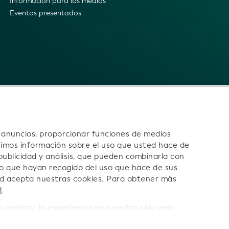
Información para los medios
Eventos presentados
s anuncios, proporcionar funciones de medios
timos información sobre el uso que usted hace de
 publicidad y análisis, que pueden combinarla con
o que hayan recogido del uso que hace de sus
os:
ted acepta nuestras cookies. Para obtener más
d
.
mejorar la experiencia en nuestro sitio web.
ón legal
Condiciones
Condiciones de Uso de los Datos del IPJ