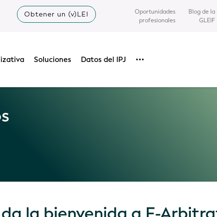
Oportunidades
Blog de la
Obtener un (v)LEI
profesionales
GLEIF
izativa
Soluciones
Datos del IPJ
•••
os
da la bienvenida a E-Arbitra