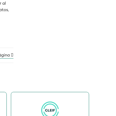
r al
atos,
página