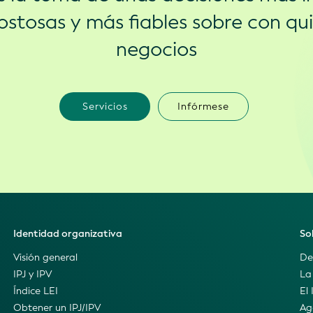
stosas y más fiables sobre con qu
negocios
Servicios
Infórmese
Identidad organizativa
So
Visión general
De
IPJ y IPV
La
Índice LEI
El 
Obtener un IPJ/IPV
Ag