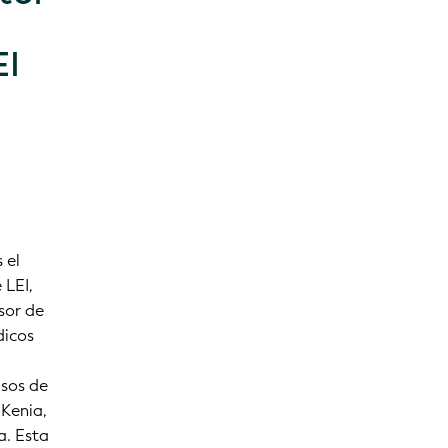
EI
 el
 LEI,
sor de
dicos
asos de
 Kenia,
a. Esta