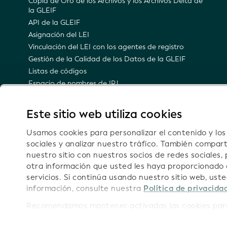
Copia de Oro de los Archivos y los Archivos Delta de
la GLEIF
API de la GLEIF
Asignación del LEI
Vinculación del LEI con los agentes de registro
Gestión de la Calidad de los Datos de la GLEIF
Listas de códigos
Espacio de nombres de IPJ
Representación semántica del IPJ
Notificaciones por correo electrónico sobre
Este sitio web utiliza cookies
actualizaciones técnicas
Usamos cookies para personalizar el contenido y lo
sociales y analizar nuestro tráfico. También compar
nuestro sitio con nuestros socios de redes sociales,
otra información que usted les haya proporcionado 
Sígan
servicios. Si continúa usando nuestro sitio web, us
información, consulte nuestra
Política de privacida
Recomendamos mantener activadas las cookies para 
Informaci