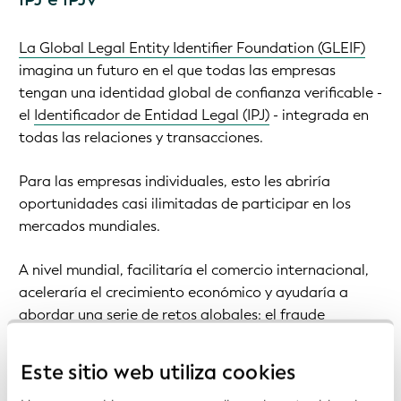
La Global Legal Entity Identifier Foundation (GLEIF)
imagina un futuro en el que todas las empresas
tengan una identidad global de confianza verificable -
el
Identificador de Entidad Legal (IPJ)
- integrada en
todas las relaciones y transacciones.
Para las empresas individuales, esto les abriría
oportunidades casi ilimitadas de participar en los
mercados mundiales.
A nivel mundial, facilitaría el comercio internacional,
aceleraría el crecimiento económico y ayudaría a
abordar una serie de retos globales: el fraude
financiero y empresarial, la exclusión financiera, la
fricción en los flujos internacionales de capital, la
Este sitio web utiliza cookies
carga del cumplimiento de la normativa