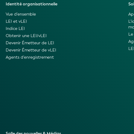
Identité organisationnelle
So
Vue d'ensemble
Ap
LEI et vLEI
L'
mo
Indice LEI
Le
Obtenir une LEI/vLEI
Ag
Devenir Émetteur de LEI
LE
Devenir Émetteur de vLEI
Agents d'enregistrement
Salle des nouvelles & Médias