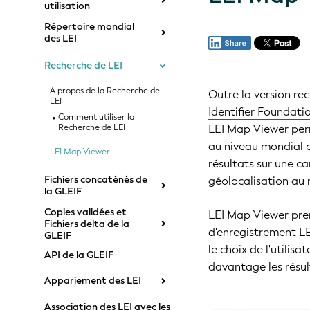
utilisation
Répertoire mondial
des LEI
Recherche de LEI
À propos de la Recherche de
Outre la version rec
LEI
Identifier Foundati
Comment utiliser la
Recherche de LEI
LEI Map Viewer perm
au niveau mondial 
LEI Map Viewer
résultats sur une c
Fichiers concaténés de
géolocalisation au 
la GLEIF
Copies validées et
LEI Map Viewer pre
Fichiers delta de la
d'enregistrement LEI
GLEIF
le choix de l'utilis
API de la GLEIF
davantage les résul
Appariement des LEI
Association des LEI avec les