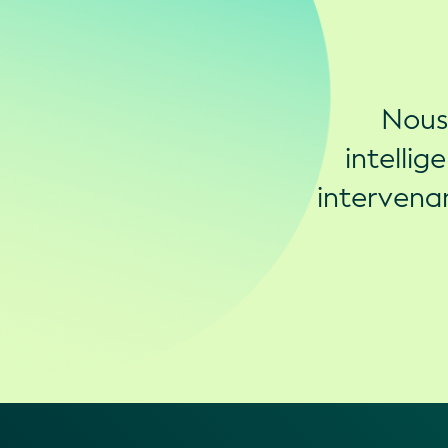
Nous 
intellig
intervena