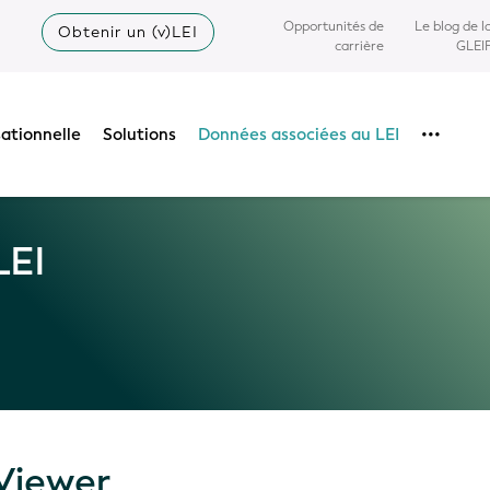
Opportunités de
Le blog de l
Obtenir un (v)LEI
carrière
GLEI
sationnelle
Solutions
Données associées au LEI
•••
LEI
Viewer