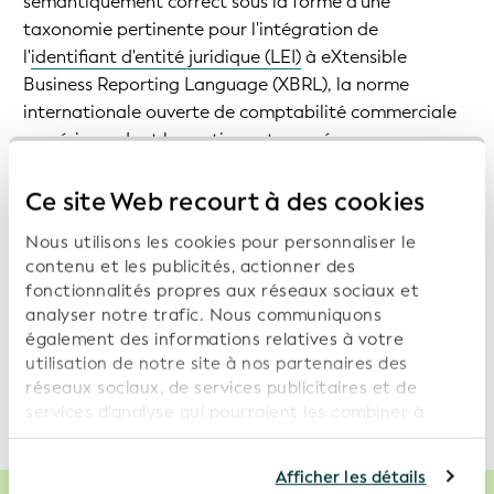
sémantiquement correct sous la forme d'une
taxonomie pertinente pour l'intégration de
l'
identifiant d'entité juridique (LEI)
à eXtensible
Business Reporting Language (XBRL), la norme
internationale ouverte de comptabilité commerciale
numérique, dont la gestion est assurée par un
consortium mondial à but non lucratif,
XBRL
International
.
Ce site Web recourt à des cookies
Nous utilisons les cookies pour personnaliser le
contenu et les publicités, actionner des
fonctionnalités propres aux réseaux sociaux et
analyser notre trafic. Nous communiquons
Fichiers utiles à télécharger
également des informations relatives à votre
utilisation de notre site à nos partenaires des
Télécharger :
Taxonomie XBRL pour le LEI
réseaux sociaux, de services publicitaires et de
services d'analyse qui pourraient les combiner à
d'autres informations que vous leur avez fournies ou
qu'ils ont collectées dans le cadre de votre
Afficher les détails
utilisation de leurs services. En poursuivant