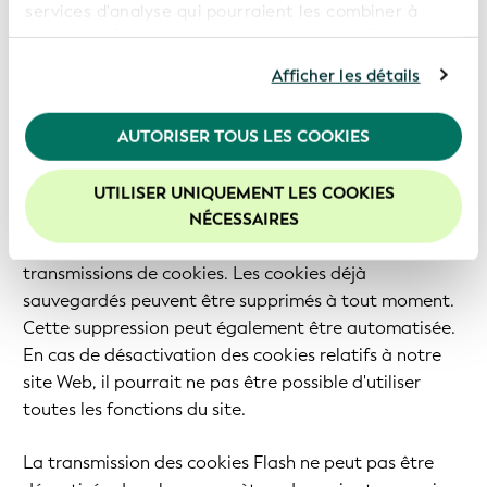
du RGPD.
services d'analyse qui pourraient les combiner à
d'autres informations que vous leur avez fournies ou
4. Durée de stockage et possibilité d'opposition et
qu'ils ont collectées dans le cadre de votre
Afficher les détails
de retrait
utilisation de leurs services. En poursuivant
l'utilisation de notre site Web, vous consentez à
Les cookies sont stockés sur l'ordinateur de
l'utilisation de nos cookies. Pour de plus amples
AUTORISER TOUS LES COOKIES
l'utilisateur qui les transmet à notre site Web. Par
informations, veuillez consulter notre
Politique de
conséquent, en tant qu'utilisateur, vous disposez du
confidentialité
.
contrôle intégral de l'utilisation des cookies. En
UTILISER UNIQUEMENT LES COOKIES
Nous vous recommandons d'activer les cookies afin
modifiant les paramètres de votre navigateur
NÉCESSAIRES
d'améliorer votre expérience sur notre site Web.
Internet, vous pouvez désactiver ou restreindre les
transmissions de cookies. Les cookies déjà
sauvegardés peuvent être supprimés à tout moment.
Cette suppression peut également être automatisée.
En cas de désactivation des cookies relatifs à notre
site Web, il pourrait ne pas être possible d'utiliser
toutes les fonctions du site.
La transmission des cookies Flash ne peut pas être