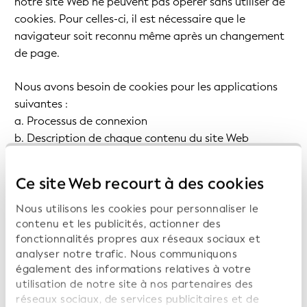
notre site Web ne peuvent pas opérer sans utiliser de
cookies. Pour celles-ci, il est nécessaire que le
navigateur soit reconnu même après un changement
de page.
Nous avons besoin de cookies pour les applications
suivantes :
a. Processus de connexion
b. Description de chaque contenu du site Web
c. Transfert des préférences de langue
d. Mémorisation des mots de passe
Ce site Web recourt à des cookies
Les données d'utilisateur collectées au moyen de
Nous utilisons les cookies pour personnaliser le
cookies techniquement nécessaires ne seront pas
contenu et les publicités, actionner des
fonctionnalités propres aux réseaux sociaux et
utilisées pour créer des profils d'utilisateur.
analyser notre trafic. Nous communiquons
Ces mêmes fins justifient également notre intérêt
également des informations relatives à votre
légitime à traiter les données personnelles,
utilisation de notre site à nos partenaires des
conformément aux dispositions de l'art. 6, par. 1 ch. f
réseaux sociaux, de services publicitaires et de