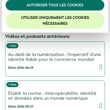
l'utilisation de nos cookies. Pour de plus amples
Page préc.
AUTORISER TOUS LES COOKIES
informations, veuillez consulter notre
Politique de
Page suivante
confidentialité
.
UTILISER UNIQUEMENT LES COOKIES
Nous vous recommandons d'activer les cookies afin
NÉCESSAIRES
d'améliorer votre expérience sur notre site Web.
Vidéos et podcasts antérieurs:
Vues
Au-delà de la numérisation : l'impératif d'une
identité fiable pour le commerce mondial
Date: 2026-06-29
Vues
Établir la norme : Interopérabilité, identité
et données dans un monde numérique
Date: 2026-05-27