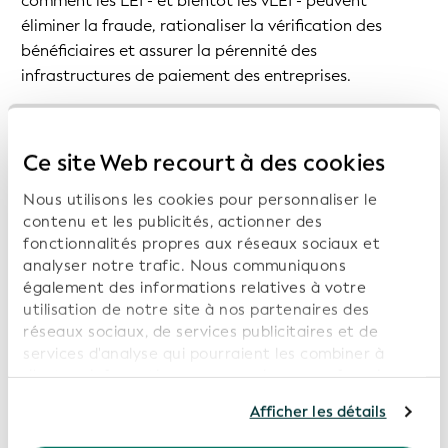
comment les LEI - et bientôt les vLEI - peuvent
éliminer la fraude, rationaliser la vérification des
bénéficiaires et assurer la pérennité des
infrastructures de paiement des entreprises.
François partage le point de vue de l'EACT sur
l'évolution des paiements, les défis auxquels sont
Ce site Web recourt à des cookies
confrontés les trésoriers d'entreprise dans le cadre des
Nous utilisons les cookies pour personnaliser le
transactions transfrontalières et les raisons pour
contenu et les publicités, actionner des
lesquelles un identifiant mondial normalisé est
fonctionnalités propres aux réseaux sociaux et
essentiel pour instaurer la confiance au sein des
analyser notre trafic. Nous communiquons
écosystèmes financiers. Alors que l'UE s'oriente vers
également des informations relatives à votre
une vérification obligatoire du bénéficiaire d'ici
utilisation de notre site à nos partenaires des
octobre 2025, cette conversation offre des
réseaux sociaux, de services publicitaires et de
perspectives essentielles pour toute personne
services d'analyse qui pourraient les combiner à
travaillant dans la finance, la conformité ou la gestion
d'autres informations que vous leur avez fournies ou
qu'ils ont collectées dans le cadre de votre
de trésorerie.
Afficher les détails
utilisation de leurs services. En poursuivant
l'utilisation de notre site Web, vous consentez à