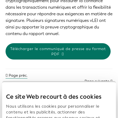
cryptographiquement pour instaurer la confiance
dans les transactions numériques et offrir la flexibilité
nécessaire pour répondre aux exigences en matière de
signature. Plusieurs signatures numériques vLEI ont
ainsi pu apporter la preuve cryptographique du
contenu du rapport annuel.
Télécharger le communiqué de presse au format
PDF
Page préc.
Page suivante
Ce site Web recourt à des cookies
Nous utilisons les cookies pour personnaliser le
Communiqués de presse précédents:
contenu et les publicités, actionner des
fonctionnalités propres aux réseaux sociaux et