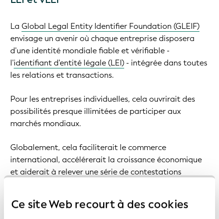
La
Global Legal Entity Identifier Foundation (GLEIF)
envisage un avenir où chaque entreprise disposera
d'une identité mondiale fiable et vérifiable -
l'
identifiant d'entité légale (LEI)
- intégrée dans toutes
les relations et transactions.
Pour les entreprises individuelles, cela ouvrirait des
possibilités presque illimitées de participer aux
marchés mondiaux.
Globalement, cela faciliterait le commerce
international, accélérerait la croissance économique
et aiderait à relever une série de contestations
mondiales : la fraude financière et la fraude
d'entreprise, l'exclusion financière, les frictions dans les
Ce site Web recourt à des cookies
flux de capitaux internationaux, le fardeau de la