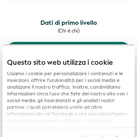
Dati di primo livello
(Chi è chi)
Scarica
LEI-CDF v3.1
Concatenated File
(2026-08-07)
Questo sito web utilizza i cookie
Registri LEI
3396957 Registrazioni | 509.18 MB
Usiamo i cookie per personalizzare i contenuti e le
inserzioni, offrire funzionalità per i social media e
analizzare il nostro traffico. Inoltre, condividiamo
Dati di secondo livello
informazioni circa l’uso che fate del nostro sito con i
(Chi detiene chi)
social media, gli inserzionisti e gli analisti nostri
partner, i quali potrebbero unirle ad altre
Scarica
RR-CDF v2.1
informazioni da voi fornitegli o che essi stessi hanno
Concatenated File
(2026-08-07)
acquisito quando avete utilizzato i loro servizi.
Continuando a utilizzare il nostro sito web,
Registrazioni delle relazioni
acconsentite all’uso dei cookie. Per ulteriori
663182 Registrazioni | 35.51 MB