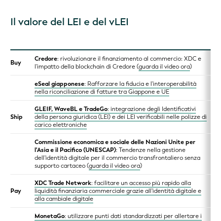
Il valore del LEI e del vLEI
Credore
: rivoluzionare il finanziamento al commercio: XDC e
Buy
l'impatto della blockchain di Credore (
guarda il video ora
)
eSeal giapponese
: Rafforzare la fiducia e l'interoperabilità
nella riconciliazione di fatture tra Giappone e UE
GLEIF, WaveBL e TradeGo
: integrazione degli Identificativi
Ship
della persona giuridica (LEI) e dei LEI verificabili nelle polizze di
carico elettroniche
Commissione economica e sociale delle Nazioni Unite per
l'Asia e il Pacifico (UNESCAP)
: Tendenze nella gestione
dell'identità digitale per il commercio transfrontaliero senza
supporto cartaceo (
guarda il video ora
)
XDC Trade Network
: facilitare un accesso più rapido alla
Pay
liquidità finanziaria commerciale grazie all'identità digitale e
alla cambiale digitale
MonetaGo
: utilizzare punti dati standardizzati per allertare i