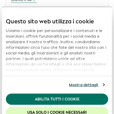
International Credit Insurance & Surety Association
Questo sito web utilizza i cookie
(ICISA)
The ICISA Insider – July 2025
Usiamo i cookie per personalizzare i contenuti e le
inserzioni, offrire funzionalità per i social media e
analizzare il nostro traffico. Inoltre, condividiamo
Ulteriori informazioni
informazioni circa l’uso che fate del nostro sito con i
social media, gli inserzionisti e gli analisti nostri
partner, i quali potrebbero unirle ad altre
informazioni da voi fornitegli o che essi stessi hanno
United Nations Economic Commission for Europe
acquisito quando avete utilizzato i loro servizi.
(UNECE)
Continuando a utilizzare il nostro sito web,
White Paper - Globally Unique Identifiers
acconsentite all’uso dei cookie. Per ulteriori
Mostra dettagli
in Supply Chains
informazioni, siete pregati di consultare la nostra
Politica in materia di privacy
.
Scarica il file
ABILITA TUTTI I COOKIE
Per usufruire della migliore esperienza sul nostro sito
web, consigliamo di lasciare i cookie abilitati.
USA SOLO I COOKIE NECESSARI