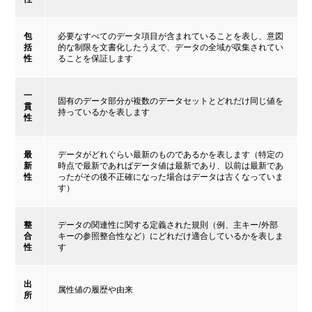
包
必要なすべてのデータ項目が含まれていることを表し、意図
括
的な制限を文書化したうえで、データの全域が収集されてい
性
ることを保証します
一
固有のデータ部分が複数のデータセットとどれだけ同じ値を
貫
持っているかを表します
性
最
データがどれぐらい最新のものであるかを表します（特定の
新
時点で最新であればデータ値は最新であり、以前は最新であ
性
ったがその後不正確になった場合はデータは古くなっていま
す）
整
データの関連性に関する定義された規則（例、主キー/外部
合
キーの参照整合性など）にどれだけ適合しているかを表しま
性
す
出
属性値の履歴や由来
所