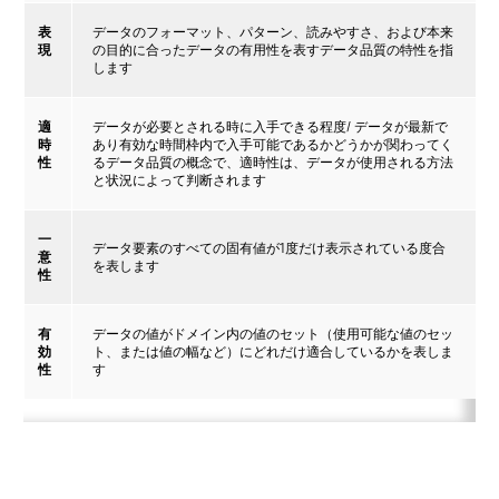
表
データのフォーマット、パターン、読みやすさ、および本来
現
の目的に合ったデータの有用性を表すデータ品質の特性を指
します
適
データが必要とされる時に入手できる程度/ データが最新で
時
あり有効な時間枠内で入手可能であるかどうかが関わってく
性
るデータ品質の概念で、適時性は、データが使用される方法
と状況によって判断されます
一
データ要素のすべての固有値が1度だけ表示されている度合
意
を表します
性
有
データの値がドメイン内の値のセット（使用可能な値のセッ
効
ト、または値の幅など）にどれだけ適合しているかを表しま
性
す