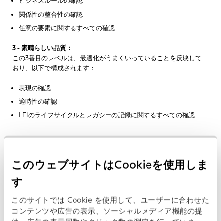
ビジネスルールの確認
関係性の整合性の確認
任意の要素に関するすべての確認
3 - 素晴らしい品質：
この3番目のレベルは、最適化がうまくいっていることを反映して
おり、以下で構成されます：
表現の確認
適時性の確認
LEIのライフサイクルとレガシーの記録に関するすべての確認
このウェブサイトはCookieを使用しま
データ品質の基準
す
定義された品質基準を定めることにより、GLEIFは、グ
このサイトでは Cookie を使用して、ユーザーに合わせた
ローバルLEIシステム内のデータ品質レベルを評価する
コンテンツや広告の表示、ソーシャルメディア機能の提
ための、透明性が高く客観的な基準を確立しました。