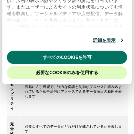
供、広告の表示回数やクリック数の測定を行っていま
す。またユーザーによるサイトの利用状況についても情
報を収集し、ソーシャルメディアや広告配信、データ解
品
析の各パートナーと共有しています。各パートナーは、
質
定義
基
ここで収集された情報とユーザーが各パートナーに提供
準
した他の情報、ユーザーが各パートナーのサービスを使
用したときに収集した他の情報を組み合わせて使用する
詳細を表示
正
データ内に識別可能なエラーがどれだけ少ないか、データ要
ことがあります。
当ウェブサイトの使用を続行するとク
確
素またはデータセットが、正しいとされている権威あるソー
ッキーに同意したことになります。
性
スにどれだけ一致しているか、またはデータが実世界の対象
すべてのCOOKIEを許可
物をどれだけ正確に表しているかを表します
当社のウェブサイトでのエクスペリエンスを向上させる
ために、Cookieを有効にしておくことをお勧めします。
必要なCOOKIEのみを使用する
ア
ク
セ
容易に入手可能で、強力な保護と制御がプロセスに組み込ま
シ
れているため合法的にアクセスできるデータ項目の範囲を表
ビ
します
リ
テ
ィ
完
必要なすべてのデータがどれだけ記載されているかを表しま
全
す
性