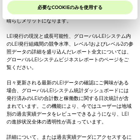
ために、Cookieを有効にしておくことをお勧めします。
定を行うために、データの正確性に依拠しているエコシ
必要なCOOKIEのみを使用する
ステム全体とLEIデータの全ユーザーにとって非常に素
晴らしメリットになります。
LEI発行の現況と成長可能性、グローバルLEIシステム内
のLEI発行組織間の競争水準、レベル1およびレベル2の参
照データの詳細を盛り込んだレポート全文については、
グローバルLEIシステムビジネスレポートのページをご
覧ください。
日々更新される最新のLEIデータの確認にご興味がある
場合、グローバルLEIシステム統計ダッシュボードには
発行済みのLEIの合計数と稼働数に関する日次統計が含
まれています。この機能により、今ではユーザーは地域
別の過去実績データをレビューできるようになり、LEI
の進捗状況全体の透明性が高まっています。
詳細について、または過去実績デーダにアクセスするに