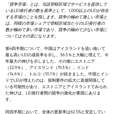
「競争市場」とは、当該管轄区域でサービスを提供して
いるLEI発行者の数を基準として、1,000以上のLEIが存在
する市場のことを指します。競争の極めて激しい市場と
は、同様の市場シェアで管轄区域当たりのLEI発行者の
数が極めて多い市場であり、競争の極めて少ない市場に
ついてはその逆になります。
第4四半期について、中国はアイスランドを追い抜いて
最も高いLEIの成長率を示し、36.5％と大幅に増えて、今
年最大の伸びを示しました。その後にエストニア
（22.9％）、アイスランド（19.3％）、インド
（14.6％）、トルコ（10.1％）が続きました。中国とイン
ドでLEIが増えたのは、規制要件の拡大に直接関係して
いる可能性があり、エストニアとアイスランドでみられ
た伸びは、LEI発行者間の競争の激化が要因にありま
す。
同四半期において、全体の更新率は62.5%と安定してい