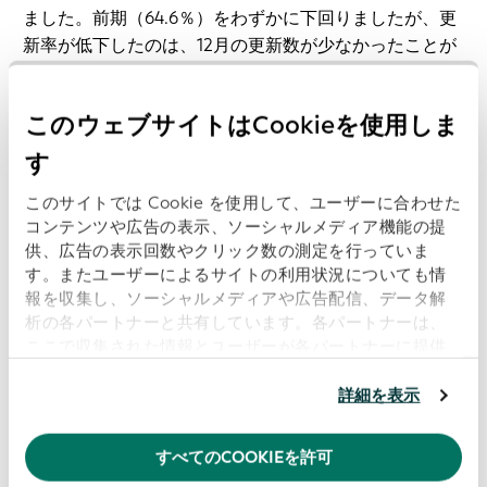
ました。前期（64.6％）をわずかに下回りましたが、更
新率が低下したのは、12月の更新数が少なかったことが
要因であり、この時期の一般的な傾向です。
このウェブサイトはCookieを使用しま
当期に最も高い更新率（91.8％）を示したのは日本で、
2021年を通して更新率の上位2つの管轄区域に一貫して
す
ランクインしていました。当期の上位5つの管轄区域の
このサイトでは Cookie を使用して、ユーザーに合わせた
その他は中国（89.3％）、フィンランド（87.6％）、リ
コンテンツや広告の表示、ソーシャルメディア機能の提
ヒテンシュタイン（83.1％）、ドイツ（82.6％）でし
供、広告の表示回数やクリック数の測定を行っていま
た。
す。またユーザーによるサイトの利用状況についても情
報を収集し、ソーシャルメディアや広告配信、データ解
年一回ベースのLEIの更新を積極的に進めることで、グ
析の各パートナーと共有しています。各パートナーは、
ローバルLEIインデックスは、可能な限り最も正確で最
ここで収集された情報とユーザーが各パートナーに提供
新のデータ提供を継続できるようになります。さまざま
した他の情報、ユーザーが各パートナーのサービスを使
用したときに収集した他の情報を組み合わせて使用する
な地域において、当期のLEIの発行件数と更新率が再び
詳細を表示
ことがあります。
当ウェブサイトの使用を続行するとク
高い数値に達したことは、グローバルLEIシステムが成
ッキーに同意したことになります。
熟して価値が高まっているさらなる証拠です。こうした
すべてのCOOKIEを許可
状況は、情報に基づき確信をもってビジネス上の意思決
当社のウェブサイトでのエクスペリエンスを向上させる