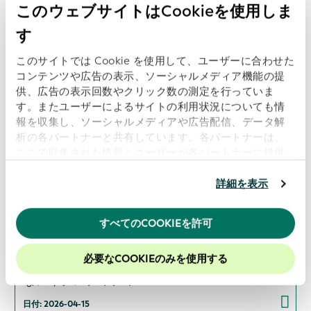
このウェブサイトはCookieを使用しま
閲覧数
す
デジタル化を超えて：国際貿易における「信頼
できるアイデンティティ」の重要性
このサイトでは Cookie を使用して、ユーザーに合わせた
日付: 2026-06-29
コンテンツや広告の表示、ソーシャルメディア機能の提
供、広告の表示回数やクリック数の測定を行っていま
す。またユーザーによるサイトの利用状況についても情
閲覧数
報を収集し、ソーシャルメディアや広告配信、データ解
析の各パートナーと共有しています。各パートナーは、
標準を設定する：デジタル世界における相互運
ここで収集された情報とユーザーが各パートナーに提供
用性、アイデンティティ、データ
した他の情報、ユーザーが各パートナーのサービスを使
日付: 2026-05-27
用したときに収集した他の情報を組み合わせて使用する
詳細を表示
ことがあります。
当ウェブサイトの使用を続行するとク
ッキーに同意したことになります。
すべてのCOOKIEを許可
閲覧数
当社のウェブサイトでのエクスペリエンスを向上させる
プロアクティブなポストトレード：データ、デ
ために、Cookieを有効にしておくことをお勧めします。
必要なCOOKIEのみを使用する
ジタルチャネル、T+1への道における検証可能
なアイデンティティ
日付: 2026-04-15