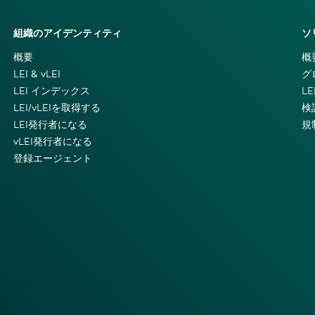
組織のアイデンティティ
ソ
概要
概
LEI & vLEI
グ
LEI インデックス
L
LEI/vLEIを取得する
検
LEI発行者になる
規
vLEI発行者になる
登録エージェント