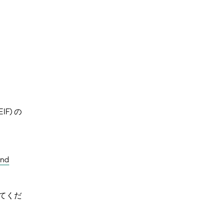
IF) の
and
てくだ