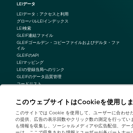
LEIデータ
LEIデータ：アクセスと利用
グローバルLEIインデックス
LEI検索
GLEIF連結ファイル
GLEIFゴールデン・コピーファイルおよびデルタ・ファ
イル
GLEIFのAPI
LEIマッピング
LEIの登録当局へのリンク
GLEIFのデータ品質管理
コードリスト
LEI名前空間
LEIのセマンティック表示
このウェブサイトはCookieを使用し
技術的な最新情報の電子メール通知
このサイトでは Cookie を使用して、ユーザーに合
の提供、広告の表示回数やクリック数の測定を行ってい
も情報を収集し、ソーシャルメディアや広告配信、デー
ーは、ここで収集された情報とユーザーが各パートナー