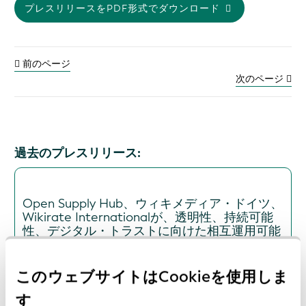
プレスリリースをPDF形式でダウンロード
前のページ
次のページ
過去のプレスリリース:
Open Supply Hub、ウィキメディア・ドイツ、
Wikirate Internationalが、透明性、持続可能
性、デジタル・トラストに向けた相互運用可能
なオープンデータの推進を目的として、GLEIF
のグローバル・オープンデータ統合ネットワー
ク（GODIN）に参加
このウェブサイトはCookieを使用しま
日付: 2026-07-16
す