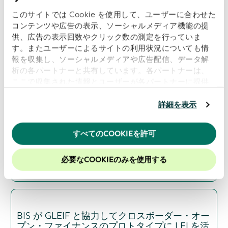
このサイトでは Cookie を使用して、ユーザーに合わせた
コンテンツや広告の表示、ソーシャルメディア機能の提
供、広告の表示回数やクリック数の測定を行っていま
ISITCとGLEIF、業界のベストプラクティスとデ
す。またユーザーによるサイトの利用状況についても情
ータの透明性を支援するための連携を開始
報を収集し、ソーシャルメディアや広告配信、データ解
析の各パートナーと共有しています。各パートナーは、
日付: 2026-06-16
ここで収集された情報とユーザーが各パートナーに提供
した他の情報、ユーザーが各パートナーのサービスを使
用したときに収集した他の情報を組み合わせて使用する
詳細を表示
ことがあります。
当ウェブサイトの使用を続行するとク
GLEIFとグローバル・エネルギー・モニター、
ッキーに同意したことになります。
すべてのCOOKIEを許可
エネルギー資産の所有権に関する透明性向上に
当社のウェブサイトでのエクスペリエンスを向上させる
向け提携
ために、Cookieを有効にしておくことをお勧めします。
必要なCOOKIEのみを使用する
日付: 2026-06-09
BIS が GLEIF と協力してクロスボーダー・オー
プン・ファイナンスのプロトタイプに LEI を活