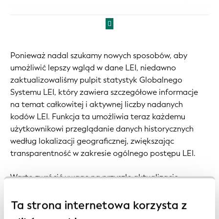
Ponieważ nadal szukamy nowych sposobów, aby
umożliwić lepszy wgląd w dane LEI, niedawno
zaktualizowaliśmy pulpit statystyk Globalnego
Systemu LEI, który zawiera szczegółowe informacje
na temat całkowitej i aktywnej liczby nadanych
kodów LEI. Funkcja ta umożliwia teraz każdemu
użytkownikowi przeglądanie danych historycznych
według lokalizacji geograficznej, zwiększając
transparentność w zakresie ogólnego postępu LEI.
Warto zwrócić uwagę na przyszłe aktualizacje
raportów biznesowych dotyczących Globalnego
Systemu LEI, aby dowiedzieć się, jak wyglądają:
Ta strona internetowa korzysta z