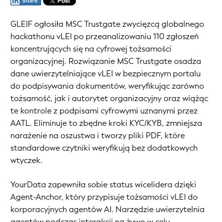
GLEIF ogłosiła MSC Trustgate zwycięzcą globalnego
hackathonu vLEI po przeanalizowaniu 110 zgłoszeń
koncentrujących się na cyfrowej tożsamości
organizacyjnej. Rozwiązanie MSC Trustgate osadza
dane uwierzytelniające vLEI w bezpiecznym portalu
do podpisywania dokumentów, weryfikując zarówno
tożsamość, jak i autorytet organizacyjny oraz wiążąc
te kontrole z podpisami cyfrowymi uznanymi przez
AATL. Eliminuje to zbędne kroki KYC/KYB, zmniejsza
narażenie na oszustwa i tworzy pliki PDF, które
standardowe czytniki weryfikują bez dodatkowych
wtyczek.
YourData zapewniła sobie status wicelidera dzięki
Agent-Anchor, który przypisuje tożsamości vLEI do
korporacyjnych agentów AI. Narzędzie uwierzytelnia
agentów podczas interakcji na żywo w celu