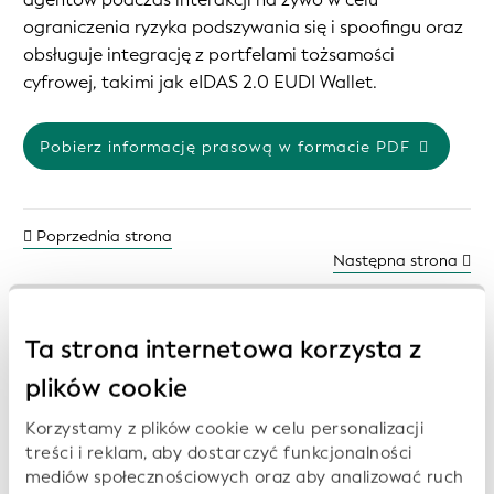
ograniczenia ryzyka podszywania się i spoofingu oraz
obsługuje integrację z portfelami tożsamości
cyfrowej, takimi jak eIDAS 2.0 EUDI Wallet.
Pobierz informację prasową w formacie PDF
Poprzednia strona
Następna strona
Ta strona internetowa korzysta z
Wcześniejsze komunikaty prasowe:
plików cookie
Korzystamy z plików cookie w celu personalizacji
treści i reklam, aby dostarczyć funkcjonalności
Open Supply Hub, Wikimedia Deutschland i
mediów społecznościowych oraz aby analizować ruch
Wikirate International dołączają do