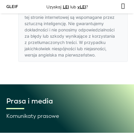
GLEIF
Uzyskaj
LEI
lub
vLEI
?
Tłumaczenia na języki inne niż angielski na
tej stronie internetowej są wspomagane przez
sztuczną inteligencję. Nie gwarantujemy
dokładności i nie ponosimy odpowiedzialności
za błędy lub szkody wynikające z korzystania
z przetłumaczonych treści. W przypadku
jakichkolwiek niespójności lub niejasności,
wersja angielska
ma pierwszeństwo.
Prasa i media
Komunikaty prasowe