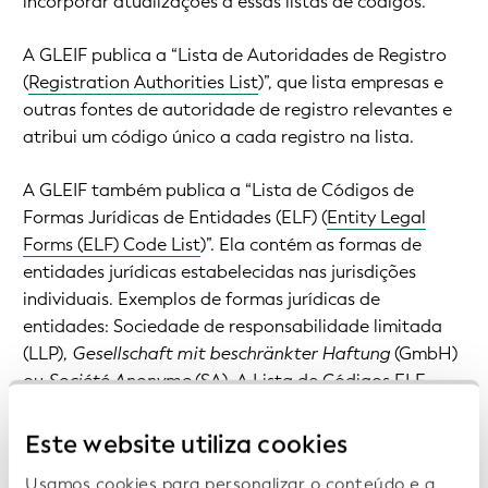
incorporar atualizações a essas listas de códigos.
A GLEIF publica a “
Lista de Autoridades de Registro
(
Registration Authorities List
)
”, que lista empresas e
outras fontes de autoridade de registro relevantes e
atribui um código único a cada registro na lista.
A GLEIF também publica a “
Lista de Códigos de
Formas Jurídicas de Entidades (ELF) (
Entity Legal
Forms (ELF) Code List
)
”. Ela contém as formas de
entidades jurídicas estabelecidas nas jurisdições
individuais. Exemplos de formas jurídicas de
entidades: Sociedade de responsabilidade limitada
(LLP),
Gesellschaft mit beschränkter Haftung
(GmbH)
ou
Société Anonyme
(SA). A Lista de Códigos ELF
atribui um código único a cada forma de entidade
jurídica.
Este website utiliza cookies
Usamos cookies para personalizar o conteúdo e a