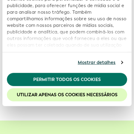
A GLEIF publicará a
“Lista de Códigos de Funções
publicidade, para oferecer funções de mídia social e
Organizacionais Oficiais (OOR)”
. Exemplos dessas
para analisar nosso tráfego. Também
funções são Managing Director, 董事长, Bestuurder,
compartilhamos informações sobre seu uso de nosso
Fondateur, Socio, رئيس مجلس الادارة ou Accionista.
website com nossos parceiros de mídias sociais,
Apenas funções oficiais conforme aparecem na
publicidade e analítica, que podem combiná-los com
legislação local serão incluídas na lista. A Lista de
outras informações que você forneceu a eles ou que
códigos OOR atribui um código único a cada função
eles possam ter coletado quando de sua utilização
de seus serviços. Ao continuar a utilizar nosso
oficial.
website você estará concordando com nossos
Mostrar detalhes
cookies. Consulte informações adicionais em nossa
Além do acima mencionado, a GLEIF introduziu a
Política de Privacidade
.
“Lista de Códigos de Jurisdições Legais Aceitas”
, que
PERMITIR TODOS OS COOKIES
Recomendamos a habilitação de cookies para uma
especifica os valores aceitos para o campo
melhor experiência em nosso site.
“LegalJurisdiction” no
Formato do Arquivo de Dados
UTILIZAR APENAS OS COOKIES NECESSÁRIOS
Comuns de LEI
.