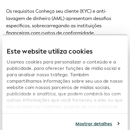
Os requisitos Conheça seu cliente (KYC) e anti-
lavagem de dinheiro (AML) apresentam desafios
específicos, sobrecarregando as instituições
financeiras com custos de conformidade
incapacitantes, processos manuais onerosos e a
ameaça de multas enormes. No entanto, várias
Este website utiliza cookies
iniciativas da indústria poderiam finalmente anunciar
soluções significativas que abrangem infra-estruturas
Usamos cookies para personalizar o conteúdo e a
publicidade, para oferecer funções de mídia social e
financeiras tradicionais e descentralizadas.
para analisar nosso tráfego. Também
compartilhamos informações sobre seu uso de nosso
Por exemplo, uma
iniciativa piloto
com a Global
website com nossos parceiros de mídias sociais,
Digital Finance demonstrou o papel que o LEI e o vLEI
publicidade e analítica, que podem combiná-los com
podem desempenhar na simplificação dos processos
outras informações que você forneceu a eles ou que
de integração de clientes, permitindo uma
eles possam ter coletado quando de sua utilização
identificação consistente e contínua das partes. E um
de seus serviços. Ao continuar a utilizar nosso
website você estará concordando com nossos
relatório recente
da Chainlink e da GLEIF explorou
Mostrar detalhes
cookies. Consulte informações adicionais em nossa
como o vLEI pode permitir que as instituições passem