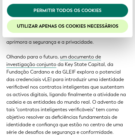
Política de Privacidade
.
de processos de verificação de identidade
PERMITIR TODOS OS COOKIES
fragmentados e em silos para um modelo
Recomendamos a habilitação de cookies para uma
melhor experiência em nosso site.
interoperável baseado em blockchain para
UTILIZAR APENAS OS COOKIES NECESSÁRIOS
automatizar processos de conformidade para
economizar tempo e custos, ao mesmo tempo em que
aprimora a segurança e a privacidade.
Olhando para o futuro,
um documento de
investigação conjunto
da Key State Capital, da
Fundação Cardano e da GLEIF explora o potencial
das credenciais vLEI para introduzir uma identidade
verificável nos contratos inteligentes que sustentam
os activos digitais, ligando finalmente a atividade na
cadeia e as entidades do mundo real. O advento de
tais "contratos inteligentes verificáveis" tem como
objetivo resolver as deficiências fundamentais de
identidade e confiança que estão no centro de uma
série de desafios de segurança e conformidade.