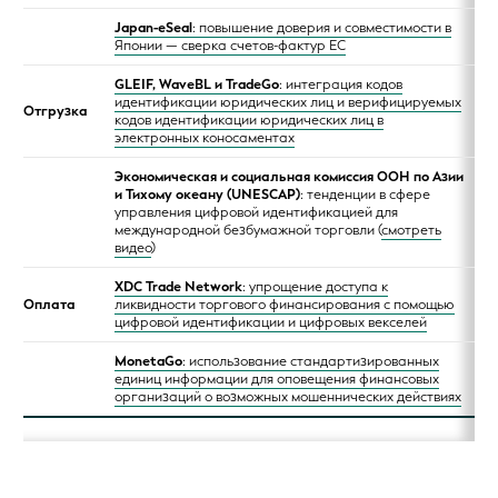
Japan-eSeal
: повышение доверия и совместимости в
Японии — сверка счетов-фактур ЕС
GLEIF, WaveBL и TradeGo
: интеграция кодов
идентификации юридических лиц и верифицируемых
Отгрузка
кодов идентификации юридических лиц в
электронных коносаментах
Экономическая и социальная комиссия ООН по Азии
и Тихому океану (UNESCAP)
: тенденции в сфере
управления цифровой идентификацией для
международной безбумажной торговли (
смотреть
видео
)
XDC Trade Network
: упрощение доступа к
Оплата
ликвидности торгового финансирования с помощью
цифровой идентификации и цифровых векселей
MonetaGo
: использование стандартизированных
единиц информации для оповещения финансовых
организаций о возможных мошеннических действиях