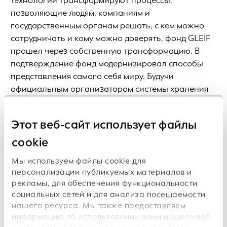
технологии трансформируют процессы,
позволяющие людям, компаниям и
государственным органам решать, с кем можно
сотрудничать и кому можно доверять, фонд GLEIF
прошел через собственную трансформацию. В
подтверждение фонд модернизировал способы
представления самого себя миру. Будучи
официальным организатором системы хранения
записей и соответствующей сети, что
обеспечивает надежное взаимодействие между
Этот веб-сайт использует файлы
юридическими лицами во всем мире, фонду
необходимо было разработать абсолютно новое
cookie
предложение, включая новые логотип и
Мы используем файлы cookie для
имиджевый слоган, которое позволило бы
персонализации публикуемых материалов и
отразить разносторонность и универсальность
рекламы, для обеспечения функциональности
этой организации как в реальном, так и в
социальных сетей и для анализа посещаемости
цифровом мире. Хотя внешние атрибуты фонда
нашего ресурса. Мы также предоставляем
GLEIF могли измениться, основная цель и главный
информацию об использовании вами нашего веб-