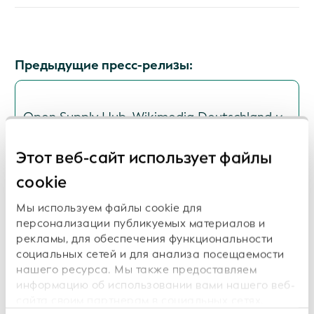
Предыдущие пресс-релизы:
Open Supply Hub, Wikimedia Deutschland и
Wikirate International присоединяются к
Глобальной сети интеграции открытых
Этот веб-сайт использует файлы
данных (GODIN) GLEIF с целью содействия
обеспечению совместимости данных в
cookie
интересах прозрачности, устойчивого
развития и цифрового доверия
Мы используем файлы cookie для
персонализации публикуемых материалов и
Дата: 2026-07-16
рекламы, для обеспечения функциональности
социальных сетей и для анализа посещаемости
нашего ресурса. Мы также предоставляем
информацию об использовании вами нашего веб-
ISITC и GLEIF начинают сотрудничество в
сайта своим партнерам в социальных сетях,
целях поддержки передовых отраслевых