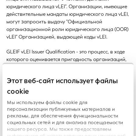
юридического лица vLEI". Организации, имеющие
действительные мандаты юридического лица vLEI,
могут запросить выдачу "Официальной
организационной роли юридического лица (OOR)
vLEI" Организацией, выдающей коды vLEI.
GLEIF vLEI Issuer Qualification - это процесс, в ходе
которого оценивается пригодность организаций,
желающих стать эмитентами vLEI. Членство в
экосистеме vLEI
через квалификацию GLEIF
Этот веб-сайт использует файлы
является признанным во всем мире
свидетельством приверженности доверенной
cookie
цифровой идентификации организаций.
Мы используем файлы cookie для
персонализации публикуемых материалов и
Организациями, выдающими коды vLEI, будут либо
рекламы, для обеспечения функциональности
организации, уже выдающие LEI (Местные
социальных сетей и для анализа посещаемости
операционные подразделения), либо новые
нашего ресурса. Мы также предоставляем
бизнес-партнеры. Все организации, выдающие
информацию об использовании вами нашего веб-