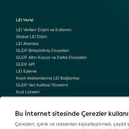
LEI Verisi
LEI Verileri: Erişim ve Kullanım
Global LEI Dizini
LEI Araması
GLEIF Birleştirilmiş Dosyaları
GLEIF Altın Kopya ve Delta Dosyaları
GLEIF API
LEI Eşleme
Kayıt Makamlarına LEI Bağlantısı
GLEIF Veri Kalitesi Yönetimi
Kod Listeleri
LEI Ad Alanı
LEI’nin Semantik Temsili
Bu İnternet sitesinde Çerezler kullan
Teknik Güncellemeler Hakkında E-Posta Bildirimleri
Çerezleri; içerik ve reklamları kişiselleştirmek, çeşitl