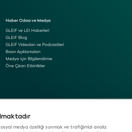
Haber Odası ve Medya
GLEIF ve LEI Haberleri
GLEIF Blog
GLEIF Videoları ve Podcastleri
Basın Açıklamaları
Medya için Bilgilendirme
Öne Çıkan Etkinlikler
ılmaktadır
i sosyal medya özelliği sunmak ve trafiğimizi analiz