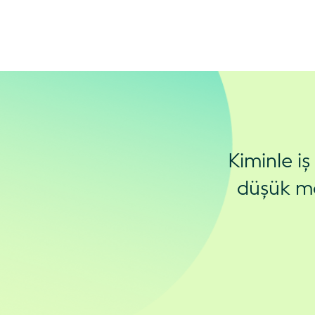
Kiminle i
düşük ma