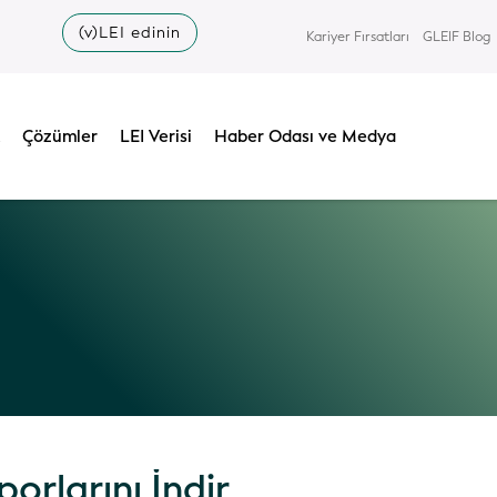
(v)LEI edinin
Kariyer Fırsatları
GLEIF Blog
Çözümler
LEI Verisi
Haber Odası ve Medya
porlarını İndir