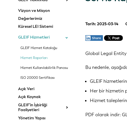
Vizyon ve Misyon
Değerlerimiz
Tarih: 2025-03-14
Küresel LEI Sistemi
GLEIF Hizmetleri
GLEIF Hizmet Kataloğu
Global Legal Entity
Hizmet Raporları
Bu nedenle, aşağıdak
Hizmet Kullanılabilirlik Panosu
ISO 20000 Sertifikası
GLEIF hizmetlerini
Açık Veri
Her bir hizmetin p
Açık Kaynak
Hizmet taleplerin
GLEIF’in İşbirliği
Faaliyetleri
PDF olarak indir:
GL
Yönetim Yapısı