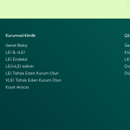
Kurumsal Kimlik
Çö
Genel Bakış
Ge
LEI & vLEI
Kü
LEI Endeksi
LEI
LEI/vLEI edinin
Do
LEI Tahsis Eden Kurum Olun
Dü
VLEI Tahsis Eden Kurum Olun
Kayıt Aracısı