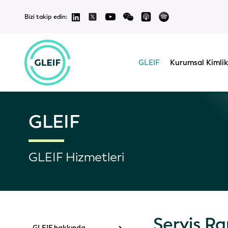
Bizi takip edin:
GLEIF
Kurumsal Kimlik
GLEIF
GLEIF Hizmetleri
Servis Ra
GLEIF hakkında