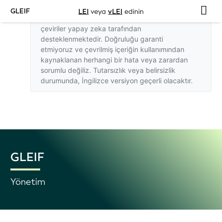
GLEIF
LEI
veya
vLEI
edinin
Bu web sitesindeki İngilizce dışındaki
çeviriler yapay zeka tarafından
desteklenmektedir. Doğruluğu garanti
etmiyoruz ve çevrilmiş içeriğin kullanımından
kaynaklanan herhangi bir hata veya zarardan
sorumlu değiliz. Tutarsızlık veya belirsizlik
durumunda,
İngilizce versiyon
geçerli olacaktır.
GLEIF
Yönetim