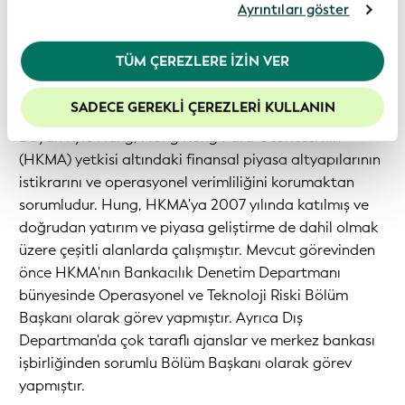
etmeniz durumunda, çerez politikamıza rıza
Ayrıntıları göster
Kyle Hung
göstermiş olursunuz. Daha fazla bilgi için lütfen
Finansal Piyasa Altyapı Hizmetleri Bölüm Başkanı
Gizlilik Politikamız
’ı inceleyiniz.
TÜM ÇEREZLERE İZIN VER
Finansal Altyapı Departmanı
Web sitemizdeki deneyiminizi geliştirmek için
Hong Kong Para Otoritesi
çerezleri etkin tutmanızı öneririz.
SADECE GEREKLI ÇEREZLERI KULLANIN
Bayan Kyle Hung, Hong Kong Para Otoritesi'nin
(HKMA) yetkisi altındaki finansal piyasa altyapılarının
istikrarını ve operasyonel verimliliğini korumaktan
sorumludur. Hung, HKMA'ya 2007 yılında katılmış ve
doğrudan yatırım ve piyasa geliştirme de dahil olmak
üzere çeşitli alanlarda çalışmıştır. Mevcut görevinden
önce HKMA'nın Bankacılık Denetim Departmanı
bünyesinde Operasyonel ve Teknoloji Riski Bölüm
Başkanı olarak görev yapmıştır. Ayrıca Dış
Departman'da çok taraflı ajanslar ve merkez bankası
işbirliğinden sorumlu Bölüm Başkanı olarak görev
yapmıştır.