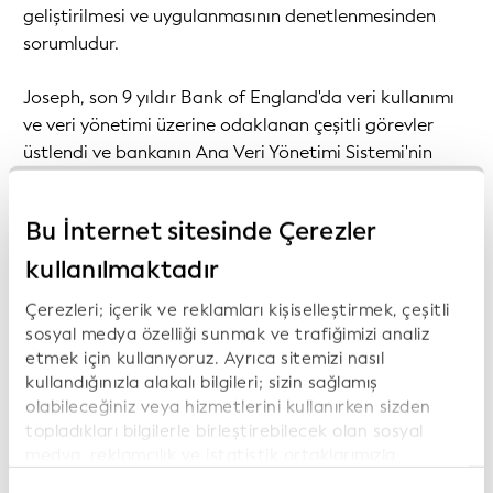
geliştirilmesi ve uygulanmasının denetlenmesinden
sorumludur.
Joseph, son 9 yıldır Bank of England'da veri kullanımı
ve veri yönetimi üzerine odaklanan çeşitli görevler
üstlendi ve bankanın Ana Veri Yönetimi Sistemi'nin
uygulanması üzerinde çalıştı.
Bu İnternet sitesinde Çerezler
Joseph, bu görevleri aracılığıyla LEI'nin kuruluş içinde
temel bir tanımlayıcı olarak benimsenmesine yardım
kullanılmaktadır
etti. Analiz ve raporlamanın yanı sıra sistemler, veri
Çerezleri; içerik ve reklamları kişiselleştirmek, çeşitli
kümeleri ve süreçler arasında daha verimli
sosyal medya özelliği sunmak ve trafiğimizi analiz
entegrasyon ve birlikte çalışabilirliği sağlamada
etmek için kullanıyoruz. Ayrıca sitemizi nasıl
kurumsal verilerin uyumlaştırılması için güçlü bir araç
kullandığınızla alakalı bilgileri; sizin sağlamış
olarak değerini ortaya koydu.
olabileceğiniz veya hizmetlerini kullanırken sizden
topladıkları bilgilerle birleştirebilecek olan sosyal
medya, reklamcılık ve istatistik ortaklarımızla
paylaşıyoruz. İnternet sitemizi kullanmaya devam