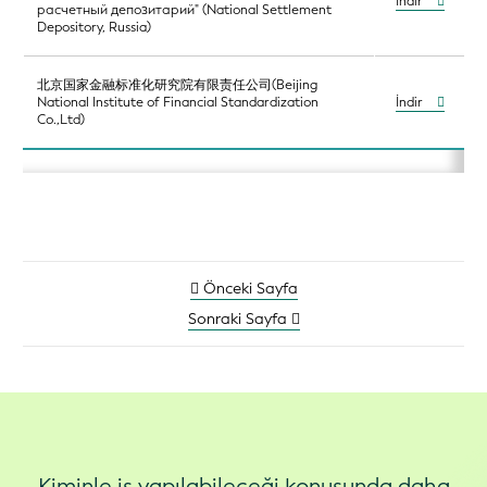
İndir
расчетный депозитарий" (National Settlement
Depository, Russia)
北京国家金融标准化研究院有限责任公司(Beijing
National Institute of Financial Standardization
İndir
Co.,Ltd)
Önceki Sayfa
Sonraki Sayfa
Kiminle iş yapılabileceği konusunda daha