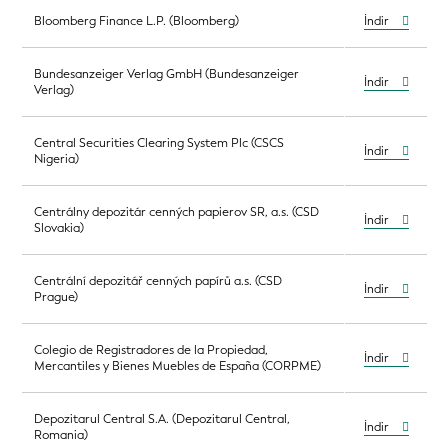
Bloomberg Finance L.P. (Bloomberg)
İndir
Bundesanzeiger Verlag GmbH (Bundesanzeiger
İndir
Verlag)
Central Securities Clearing System Plc (CSCS
İndir
Nigeria)
Centrálny depozitár cenných papierov SR, a.s. (CSD
İndir
Slovakia)
Centrální depozitář cenných papírů a.s. (CSD
İndir
Prague)
Colegio de Registradores de la Propiedad,
İndir
Mercantiles y Bienes Muebles de España (CORPME)
Depozitarul Central S.A. (Depozitarul Central,
İndir
Romania)