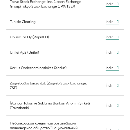
Tokyo Stock Exchange, Inc. (Japan Exchange
İndir
Group/Tokyo Stock Exchange (JPX/TSE))
Tunisie Clearing
İndir
Ubisecure Oy (RapidLEI)
İndir
Unilei ApS (Unilei)
İndir
Xerius Ondernemingsloket (Xerius)
İndir
Zagrebačka burza d.d. (Zagreb Stock Exchange,
İndir
ZSE)
İstanbul Takas ve Saklama Bankası Anonim Şirketi
İndir
(Takasbank)
Небанковская кредитная организация
акционерное общество "Национальный