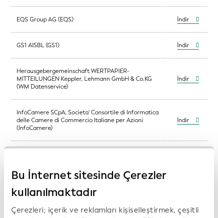
EQS Group AG (EQS)
İndir
GS1 AISBL (GS1)
İndir
Herausgebergemeinschaft WERTPAPIER-
MITTEILUNGEN Keppler, Lehmann GmbH & Co.KG
İndir
(WM Datenservice)
InfoCamere SCpA, Societa' Consortile di Informatica
delle Camere di Commercio Italiane per Azioni
İndir
(InfoCamere)
InfoCert S.p.A. (InfoCert)
İndir
Bu İnternet sitesinde Çerezler
Institut national de la statistique et des études
İndir
économiques (Insee)
kullanılmaktadır
Çerezleri; içerik ve reklamları kişiselleştirmek, çeşitli
KDD - Centralna klirinško depotna družba d.d.
İndir