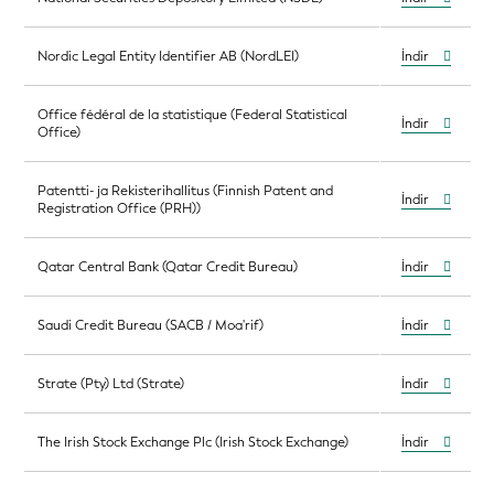
Nordic Legal Entity Identifier AB (NordLEI)
İndir
Office fédéral de la statistique (Federal Statistical
İndir
Office)
Patentti- ja Rekisterihallitus (Finnish Patent and
İndir
Registration Office (PRH))
Qatar Central Bank (Qatar Credit Bureau)
İndir
Saudi Credit Bureau (SACB / Moa'rif)
İndir
Strate (Pty) Ltd (Strate)
İndir
The Irish Stock Exchange Plc (Irish Stock Exchange)
İndir