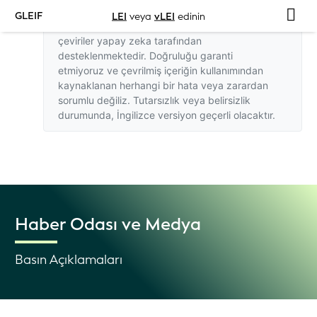
GLEIF
LEI
veya
vLEI
edinin
Bu web sitesindeki İngilizce dışındaki
çeviriler yapay zeka tarafından
desteklenmektedir. Doğruluğu garanti
etmiyoruz ve çevrilmiş içeriğin kullanımından
kaynaklanan herhangi bir hata veya zarardan
sorumlu değiliz. Tutarsızlık veya belirsizlik
durumunda,
İngilizce versiyon
geçerli olacaktır.
Haber Odası ve Medya
Basın Açıklamaları