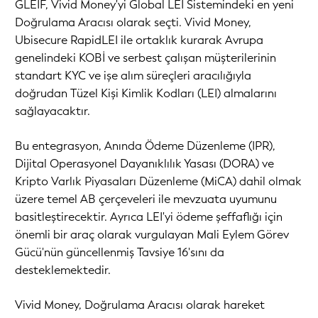
GLEIF, Vivid Money'yi Global LEI Sistemindeki en yeni
Doğrulama Aracısı olarak seçti. Vivid Money,
Ubisecure RapidLEI ile ortaklık kurarak Avrupa
genelindeki KOBİ ve serbest çalışan müşterilerinin
standart KYC ve işe alım süreçleri aracılığıyla
doğrudan Tüzel Kişi Kimlik Kodları (LEI) almalarını
sağlayacaktır.
Bu entegrasyon, Anında Ödeme Düzenleme (IPR),
Dijital Operasyonel Dayanıklılık Yasası (DORA) ve
Kripto Varlık Piyasaları Düzenleme (MiCA) dahil olmak
üzere temel AB çerçeveleri ile mevzuata uyumunu
basitleştirecektir. Ayrıca LEI'yi ödeme şeffaflığı için
önemli bir araç olarak vurgulayan Mali Eylem Görev
Gücü'nün güncellenmiş Tavsiye 16'sını da
desteklemektedir.
Vivid Money, Doğrulama Aracısı olarak hareket