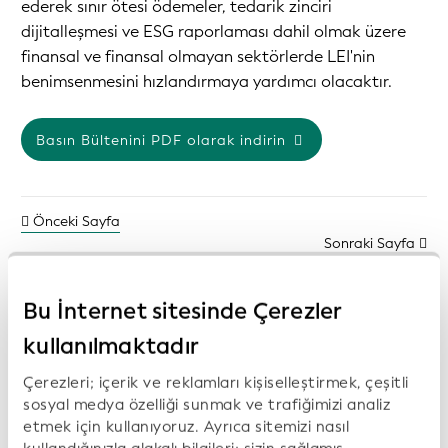
ederek sınır ötesi ödemeler, tedarik zinciri
dijitalleşmesi ve ESG raporlaması dahil olmak üzere
finansal ve finansal olmayan sektörlerde LEI'nin
benimsenmesini hızlandırmaya yardımcı olacaktır.
Basın Bültenini PDF olarak indirin
Önceki Sayfa
Sonraki Sayfa
Bu İnternet sitesinde Çerezler
kullanılmaktadır
Önceki basın açıklamaları:
Çerezleri; içerik ve reklamları kişiselleştirmek, çeşitli
sosyal medya özelliği sunmak ve trafiğimizi analiz
Open Supply Hub, Wikimedia Deutschland ve
etmek için kullanıyoruz. Ayrıca sitemizi nasıl
Wikirate International, şeffaflık,