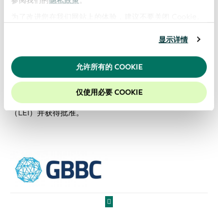
参阅我们的
隐私政策
。
放标准，利用开源技术开发创新型智能解决方案。
FIWARE 基金会与其成员和合作伙伴一起，推动关键开放
为了改进您在我们网站上的体验，建议不要关闭 Cookie。
标准的定义和开源实施，以更快、更简便、更经济的方式
显示详情
开发可移植和可互操作的智能解决方案，从而避免供应商
锁定的情况，同时将 FIWARE 培育成一个可持续和创新驱
动的商业生态系统。GLEIF 是 FIWARE 基金会的合作伙
允许所有的 COOKIE
伴，被纳入 FIWARE 全球生态系统。FIWARE 和 GLEIF 合
作促进基于开放标准的全球数据互操作框架，使来自移
仅使用必要 COOKIE
动、工业和其他经济部门的法定实体能够识别编码
（LEI）并获得批准。