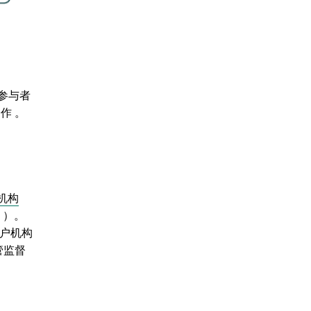
参与者
作 。
行机构
））。
终用户机构
管监督