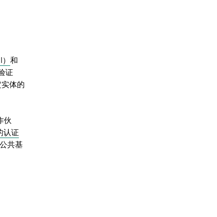
I）
和
可验证
定实体的
作伙
的认证
字公共基