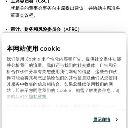
主席委员会（CoC）
就相关的董事会事务向主席提出建议，并协助主席准备
董事会议程。
审计、财务和风险委员会（AFRC）
制备年度财务和运营审计计划，并向董事会作出推荐。
审查和监测 GLEIF（和全球 LEI 体系）的潜在风险，并
本网站使用 cookie
提出关于降低风险的措施的建议。
我们使用 Cookie 来个性化内容和广告、提供社交媒体功能
策略委员会（SC）
并分析我们的流量。我们还与我们的社交媒体、广告和分
析合作伙伴分享有关您使用我们网站的信息，这些合作伙
审查 GLEIF 关于金融业、供应链和数字经济的市场参与
伴可能会将其与您提供给他们的其他信息或他们从您使用
者采纳 LEI 的商业策略和推广计划，同时对 LEI 的跨部
其服务中收集的信息相结合。如果您继续使用我们的网
门联系加以考虑。
站，即表示您同意我们的 Cookie。如需了解更多信息，请
参阅我们的
隐私政策
。
治理委员会（GC）
为了改进您在我们网站上的体验，建议不要关闭 Cookie。
向主席和董事会提出建议，确保 GLEIF 的适当治理及其
对于法令和细则的合规情况。
显示详情