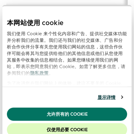
本网站使用 cookie
我们使用 Cookie 来个性化内容和广告、提供社交媒体功能
可供下载的相关文件
并分析我们的流量。我们还与我们的社交媒体、广告和分
析合作伙伴分享有关您使用我们网站的信息，这些合作伙
下载 PDF 文件：
LEI 通用数据文件 (LEI-CDF) 格
伴可能会将其与您提供给他们的其他信息或他们从您使用
其服务中收集的信息相结合。如果您继续使用我们的网
式 (版本 2.1) (
LEI Common Data File (LEI-CDF)
站，即表示您同意我们的 Cookie。如需了解更多信息，请
Format (Version 2.1)
)
参阅我们的
隐私政策
。
LEI-CDF 版本 2.1 相应的 XML 模式定义：
lei-
为了改进您在我们网站上的体验，建议不要关闭 Cookie。
cdf-2-1.xsd
下载 PDF 文件：
关系记录通用数据文件 (RR-
显示详情
CDF) 格式 (版本 1.1) (
Relationship Record
Common Data File (RR-CDF) Format (Version
允许所有的 COOKIE
1.1)
)
仅使用必要 COOKIE
RR-CDF 版本 1.1 相应的 XML 模式定义：
rr-cdf-