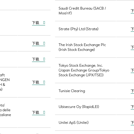
Saudi Credit Bureau (SACB /
Moa'rif)
.
下载
Strate (Pty) Ltd (Strate)
下载
The Irish Stock Exchange Plc
(Irish Stock Exchange)
下载
Tokyo Stock Exchange, Inc.
(Japan Exchange Group/Tokyo
aft
Stock Exchange (JPX/TSE))
UNGEN
下载
H &
e)
Tunisie Clearing
ta'
Ubisecure Oy (RapidLEI)
a delle
下载
taliane
Unilei ApS (Unilei)