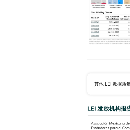
其他 LEI 数据质
LEI 发放机构报
Asociación Mexicana de
Estándares para el Com