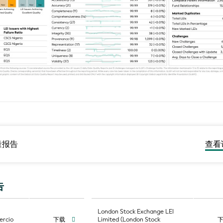
查看
量报告
告
London Stock Exchange LEI
ercio
下载
Limited (London Stock