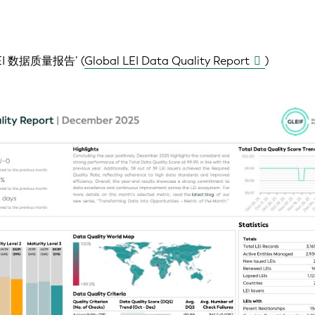
EI 数据质量报告’ (
Global LEI Data Quality Report
)