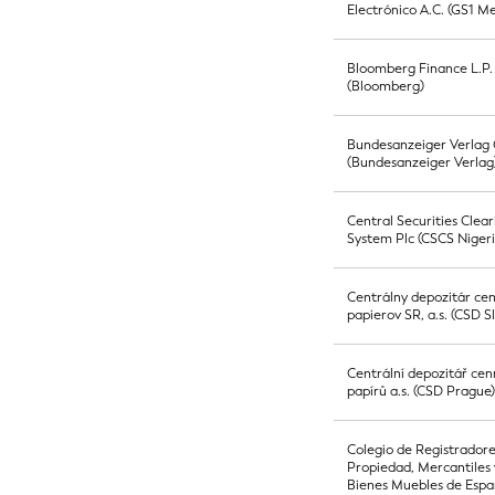
Electrónico A.C. (GS1 Me
Bloomberg Finance L.P.
(Bloomberg)
Bundesanzeiger Verla
(Bundesanzeiger Verlag
Central Securities Clear
System Plc (CSCS Nigeri
Centrálny depozitár ce
papierov SR, a.s. (CSD S
Centrální depozitář ce
papírů a.s. (CSD Prague
Colegio de Registradore
Propiedad, Mercantiles 
Bienes Muebles de Esp