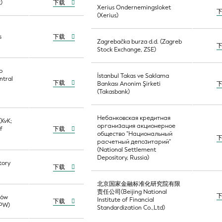
)
下载
Xerius Ondernemingsloket
(Xerius)
s
下载
Zagrebačka burza d.d. (Zagreb
Stock Exchange, ZSE)
o
İstanbul Takas ve Saklama
ntral
下载
Bankası Anonim Şirketi
(Takasbank)
Небанковская кредитная
(KvK;
организация акционерное
f
下载
общество "Национальный
расчетный депозитарий"
(National Settlement
Depository, Russia)
tory
下载
北京国家金融标准化研究院有限
责任公司(Beijing National
rów
Institute of Financial
下载
DPW)
Standardization Co.,Ltd)