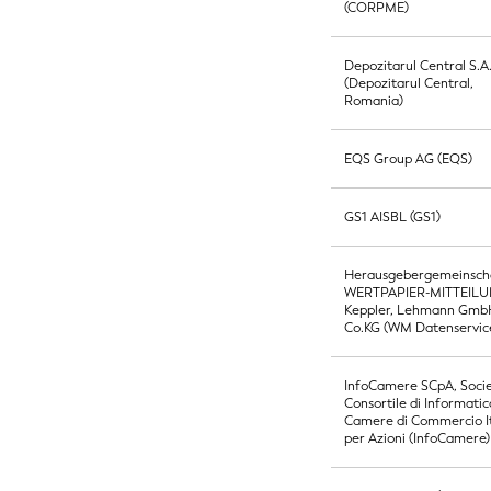
(CORPME)
Depozitarul Central S.A
(Depozitarul Central,
Romania)
EQS Group AG (EQS)
GS1 AISBL (GS1)
Herausgebergemeinsch
WERTPAPIER-MITTEIL
Keppler, Lehmann Gmb
Co.KG (WM Datenservic
InfoCamere SCpA, Socie
Consortile di Informatic
Camere di Commercio I
per Azioni (InfoCamere)