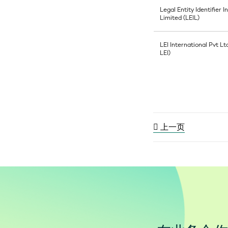
Legal Entity Identifier I
Limited (LEIL)
LEI International Pvt Lt
LEI)
上一页