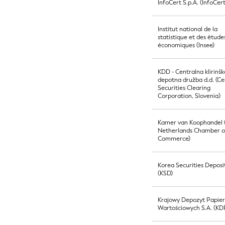
InfoCert S.p.A. (InfoCert
Institut national de la
statistique et des étude
économiques (Insee)
KDD - Centralna klirinšk
depotna družba d.d. (Ce
Securities Clearing
Corporation, Slovenia)
Kamer van Koophandel 
Netherlands Chamber o
Commerce)
Korea Securities Deposi
(KSD)
Krajowy Depozyt Papie
Wartościowych S.A. (K