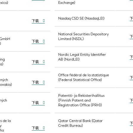
xico)
Exchange)
Nasdaq CSD SE (NasdaqLEI)
下载
National Securities Depository
g GmbH
Limited (NSDL)
下载
)
Nordic Legal Entity Identifier
ing
AB (NordLEI)
下载
a)
Office fédéral de la statistique
nných
(Federal Statistical Office)
下载
lovakia)
Patentti- ja Rekisterihallitus
nných
(Finnish Patent and
下载
)
Registration Office (PRH))
s de la
Qatar Central Bank (Qatar
y
Credit Bureau)
下载
aña