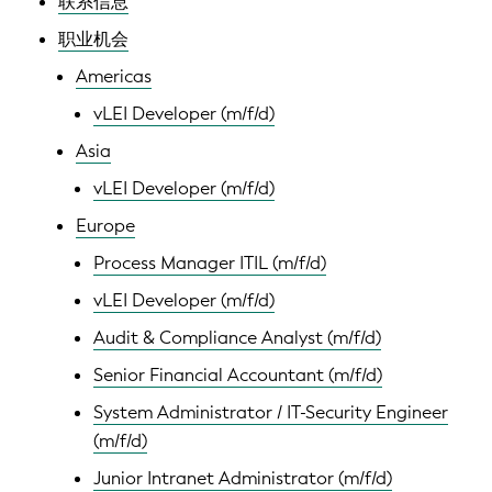
联系信息
职业机会
Americas
vLEI Developer (m/f/d)
Asia
vLEI Developer (m/f/d)
Europe
Process Manager ITIL (m/f/d)
vLEI Developer (m/f/d)
Audit & Compliance Analyst (m/f/d)
Senior Financial Accountant (m/f/d)
System Administrator / IT-Security Engineer
(m/f/d)
Junior Intranet Administrator (m/f/d)