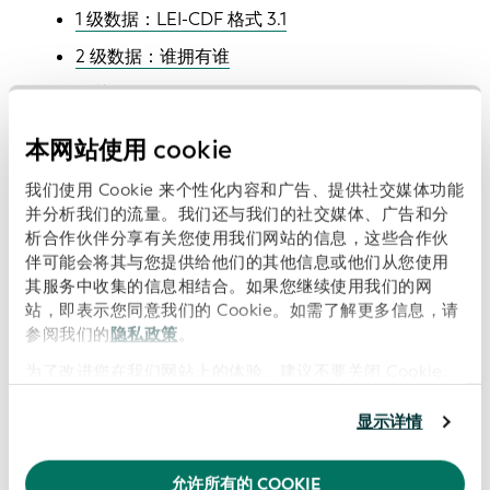
1 级数据：LEI-CDF 格式 3.1
2 级数据：谁拥有谁
关于 2 级数据的 ROC 政策
2 级数据：关系记录 (RR) CDF 格式 2.1
本网站使用 cookie
2 级数据：报告例外格式 2.1
我们使用 Cookie 来个性化内容和广告、提供社交媒体功能
支持文档
并分析我们的流量。我们还与我们的社交媒体、广告和分
析合作伙伴分享有关您使用我们网站的信息，这些合作伙
此前版本
伴可能会将其与您提供给他们的其他信息或他们从您使用
政策符合性标志
其服务中收集的信息相结合。如果您继续使用我们的网
站，即表示您同意我们的 Cookie。如需了解更多信息，请
GLEIF 数据大辞典
参阅我们的
隐私政策
。
全球 LEI 索引
为了改进您在我们网站上的体验，建议不要关闭 Cookie。
LEI 统计数据
显示详情
下载全球 LEI 体系业务报告
全球 LEI 体系业务报告档案
允许所有的 COOKIE