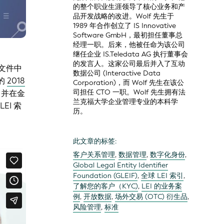
的整个职业生涯领导了核心业务和产
品开发战略的改进。Wolf 先生于
1989 年合作创立了 IS Innovative
Software GmbH，最初担任董事总
经理一职。后来，他被任命为该公司
继任企业 IS.Teledata AG 执行董事会
的发言人。这家公司最后并入了互动
金融文件中
数据公司 (Interactive Data
布的
2018
Corporation)，而 Wolf 先生在该公
司担任 CTO 一职。Wolf 先生拥有法
，并在金
兰克福大学企业管理专业的本科学
EI 索
历。
此文章的标签:
客户关系管理
,
数据管理
,
数字化身份
,
含优势的
Global Legal Entity Identifier
Foundation (GLEIF)
,
全球 LEI 索引
,
了解您的客户（KYC)
,
LEI 的业务案
例
,
开放数据
,
场外交易 (OTC) 衍生品
,
风险管理
,
标准