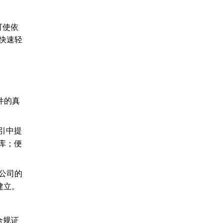
可使依
快速轻
件的真
引中提
库；便
公司的
建立。
合规证