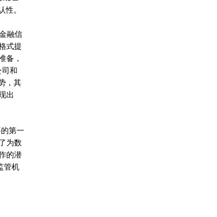
否认性。
数字金融信
格式提
好准备，
公司和
势，其
现出
重要的第一
了为数
作的潜
监管机