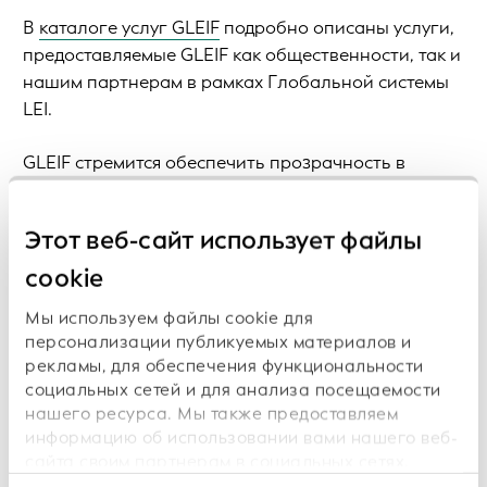
В
каталоге услуг GLEIF
подробно описаны услуги,
предоставляемые GLEIF как общественности, так и
нашим партнерам в рамках Глобальной системы
LEI.
GLEIF стремится обеспечить прозрачность в
предоставлении своих услуг. Поэтому мы
ежемесячно публикуем отчеты об услугах
, в
Этот веб-сайт использует файлы
которых дается оценка общей эффективности
работы GLEIF. Кроме того, мы
ежедневно
cookie
публикуем показатели доступности услуг GLEIF
.
Мы используем файлы cookie для
персонализации публикуемых материалов и
Помимо обеспечения прозрачности, такая оценка
рекламы, для обеспечения функциональности
эффективности услуг также выявляет
социальных сетей и для анализа посещаемости
возможности для улучшения. После выявления эти
нашего ресурса. Мы также предоставляем
возможности стимулируют развитие нашего
информацию об использовании вами нашего веб-
портфеля услуг.
сайта своим партнерам в социальных сетях,
сотрудничающим с нами рекламным и