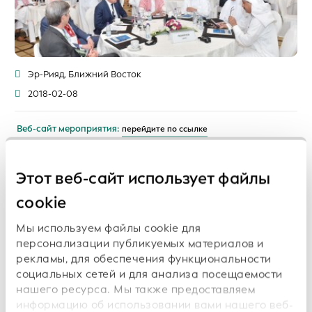
Эр-Рияд, Ближний Восток
2018-02-08
Веб-сайт мероприятия:
перейдите по ссылке
Кредитное бюро Саудовской Аравии (SIMAH) организовало
форум по работе с кодом идентификации юридических лиц LEI,
Этот веб-сайт использует файлы
получивший название «Удовлетворение потребностей рынка» и
прошедший под эгидой вице-губернатора Валютного агентства
cookie
Саудовской Аравии (SAMA) Его Превосходительства Салеха
Аль-Фураиха, а также при участии председателя совета
Мы используем файлы cookie для
директоров SIMAH г-на Саида Альгамди и официальных
персонализации публикуемых материалов и
представителей компаний из банковской, финансовой,
рекламы, для обеспечения функциональности
инвестиционной и страховой отраслей.
социальных сетей и для анализа посещаемости
нашего ресурса. Мы также предоставляем
Для получения дополнительной информации см. «
Программу
информацию об использовании вами нашего веб-
мероприятия "Удовлетворение потребностей рынка" в Эр-Рияде