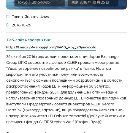
Токио, Япония, Азия
2016-10-26
Веб-сайт мероприятия:
https://f.msgs.jp/webapp/form/16610_woy_90/index.do
26 октября 2016 года холдинговая компания Japan Exchange
Group (JPX) совместно с фондом GLEIF провели мероприятие
"Удовлетворение потребностей рынка" в Токио. На этом
мероприятии его участники получили возможность
ознакомиться с самыми последними разработками в области
распространения кодов LEI и информацией об услугах,
предлагаемых фондом GLEIF для дальнейшей оптимизации
использования справочных данных LEI. В качестве докладчиков
выступали Председатель совета директоров GLEIF Gerard
Hartsink (Джерард Хартсинк), вице-председатель Регулятивно-
надзорного комитета LEI Daisuke Yamazaki (Дайсуке Ямазаки) и
президент фонда GLEIF Stephan Wolf (Стефан Вулф).