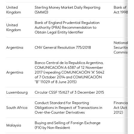
United
Sterling Money Market Daily Reporting
Bank of Eng
Kingdom
(SMMD)
Act 1998
Bank of England Prudential Regulation
United
Authority (PRA) Recommendation to
Kingdom
Obtain Legal Entity Identifier
National
Argentina
CNV General Resolution 775/2018
Securities
Commission
Banco Central de la Republica Argentina,
COMUNICACIÓN A 6387 of 12 November
Argentina
2017 (repealing COMUNICACIÓN "A" 5642
of 7 October 2014 and COMUNICACIÓN
"B" 11029 of 8 June 2015)
Luxembourg
Circular CSSF 15/627 of 3 December 2015
Conduct Standard for Reporting
Financial M
South Africa
Obligations in Respect of Transactions in
Act (Act 19 
Over-the-Counter Derivatives
2012)
Buying and Selling of Foreign Exchange
Malaysia
(FX) by Non-Resident