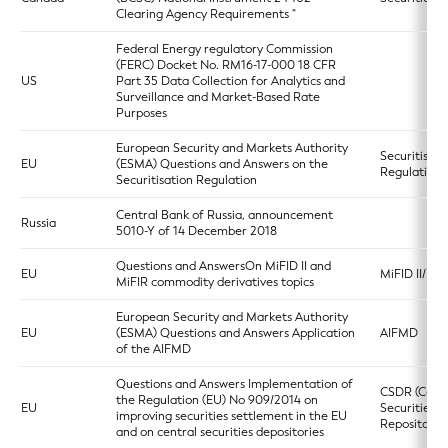
Clearing Agency Requirements "
Federal Energy regulatory Commission
(FERC) Docket No. RM16-17-000 18 CFR
US
Part 35 Data Collection for Analytics and
Surveillance and Market-Based Rate
Purposes
European Security and Markets Authority
Securitisati
EU
(ESMA) Questions and Answers on the
Regulation
Securitisation Regulation
Central Bank of Russia, announcement
Russia
5010-Y of 14 December 2018
Questions and AnswersOn MiFID II and
EU
MiFID II/MiF
MiFIR commodity derivatives topics
European Security and Markets Authority
EU
(ESMA) Questions and Answers Application
AIFMD
of the AIFMD
Questions and Answers Implementation of
CSDR (Centr
the Regulation (EU) No 909/2014 on
EU
Securities
improving securities settlement in the EU
Repositories
and on central securities depositories