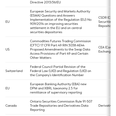
Directive 2013/36/EU
European Security and Markets Authority
(ESMA) Questions and Answers
CSDR (Centr
Implementation of the Regulation (EU) No
EU
Securities
909/2014 on improving securities
Repositories
settlement in the EU and on central
securities depositories
Commodities Futures Trading Commission
(CFTC) 17 CFR Part 49 RIN 3038-AE44
CEA (Commo
US
Proposed Amendments to the Swap Data
Exchange Ac
Access Provisions of Part 49 and Certain
Other Matters
Federal Council Partial Revision of the
Switzerland
Federal Law (UID) and Regulation (UID) on
the Company's Identification Number
European Banking Authority (EBA) new
EU
DPM and XBRL taxonomy 2.5 for
remittance of supervisory reporting
Ontario Securities Commission Rule 91-507
Canada
Trade Repositories and Derivatives Data
Derivatives 
Reporting