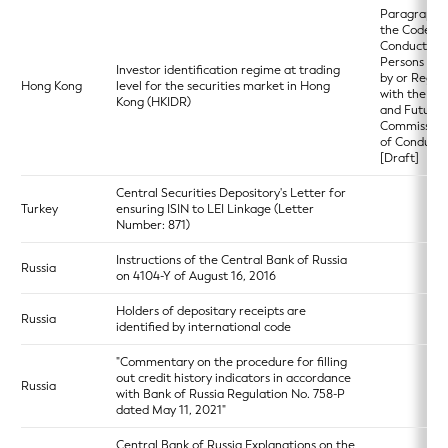
Paragraph 5
the Code of
Conduct for
Persons Lic
Investor identification regime at trading
by or Regis
Hong Kong
level for the securities market in Hong
with the Sec
Kong (HKIDR)
and Futures
Commission
of Conduct)
[Draft]
Central Securities Depository's Letter for
Turkey
ensuring ISIN to LEI Linkage (Letter
Number: 871)
Instructions of the Central Bank of Russia
Russia
on 4104-Y of August 16, 2016
Holders of depositary receipts are
Russia
identified by international code
"Commentary on the procedure for filling
out credit history indicators in accordance
Russia
with Bank of Russia Regulation No. 758-P
dated May 11, 2021"
Central Bank of Russia Explanations on the