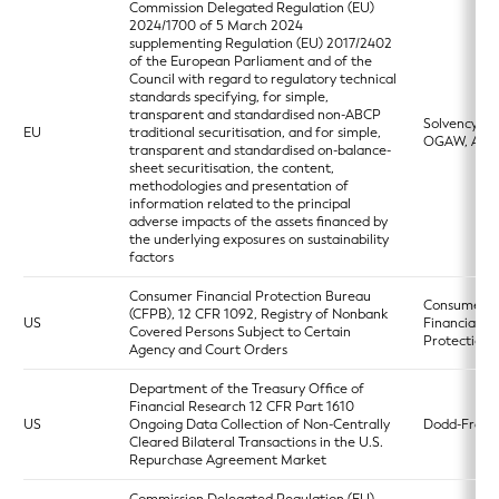
Commission Delegated Regulation (EU)
2024/1700 of 5 March 2024
supplementing Regulation (EU) 2017/2402
of the European Parliament and of the
Council with regard to regulatory technical
standards specifying, for simple,
transparent and standardised non-ABCP
Solvency 2,
EU
traditional securitisation, and for simple,
OGAW, AIF
transparent and standardised on-balance-
sheet securitisation, the content,
methodologies and presentation of
information related to the principal
adverse impacts of the assets financed by
the underlying exposures on sustainability
factors
Consumer Financial Protection Bureau
Consumer
(CFPB), 12 CFR 1092, Registry of Nonbank
US
Financial
Covered Persons Subject to Certain
Protection 
Agency and Court Orders
Department of the Treasury Office of
Financial Research 12 CFR Part 1610
US
Ongoing Data Collection of Non-Centrally
Dodd-Frank
Cleared Bilateral Transactions in the U.S.
Repurchase Agreement Market