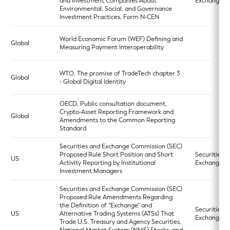
and Investment Companies About
Exchange A
Environmental, Social, and Governance
Investment Practices, Form N-CEN
World Economic Forum (WEF) Defining and
Global
Measuring Payment Interoperability
WTO, The promise of TradeTech chapter 3
Global
- Global Digital Identity
OECD, Public consultation document,
Crypto-Asset Reporting Framework and
Global
Amendments to the Common Reporting
Standard
Securities and Exchange Commission (SEC)
Proposed Rule Short Position and Short
Securities
US
Activity Reporting by Institutional
Exchange A
Investment Managers
Securities and Exchange Commission (SEC)
Proposed Rule Amendments Regarding
the Definition of “Exchange” and
Securities
US
Alternative Trading Systems (ATSs) That
Exchange A
Trade U.S. Treasury and Agency Securities,