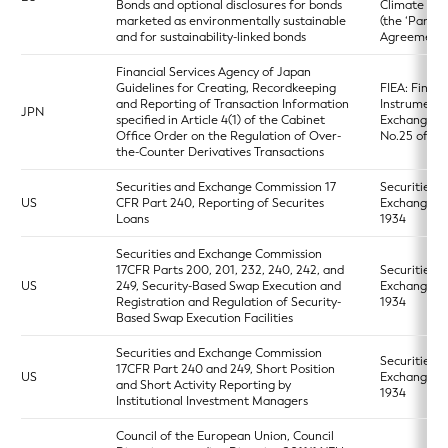
Bonds and optional disclosures for bonds
Climate Ch
marketed as environmentally sustainable
(the ‘Paris
and for sustainability-linked bonds
Agreement’
Financial Services Agency of Japan
Guidelines for Creating, Recordkeeping
FIEA: Financ
and Reporting of Transaction Information
Instruments
JPN
specified in Article 4(1) of the Cabinet
Exchange Ac
Office Order on the Regulation of Over-
No.25 of 19
the-Counter Derivatives Transactions
Securities and Exchange Commission 17
Securities a
US
CFR Part 240, Reporting of Securites
Exchange A
Loans
1934
Securities and Exchange Commission
17CFR Parts 200, 201, 232, 240, 242, and
Securities a
US
249, Security-Based Swap Execution and
Exchange A
Registration and Regulation of Security-
1934
Based Swap Execution Facilities
Securities and Exchange Commission
Securities a
17CFR Part 240 and 249, Short Position
US
Exchange A
and Short Activity Reporting by
1934
Institutional Investment Managers
Council of the European Union, Council