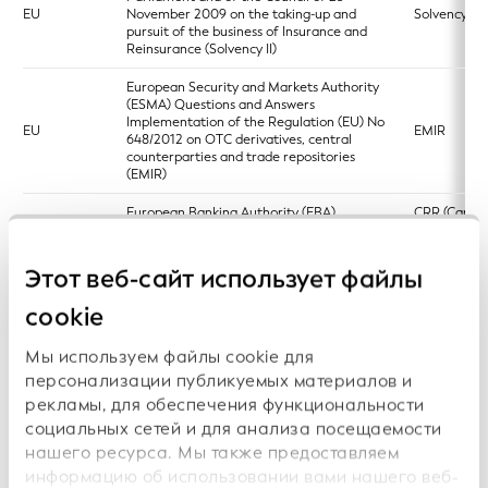
EU
November 2009 on the taking-up and
Solvency II
pursuit of the business of Insurance and
Reinsurance (Solvency II)
European Security and Markets Authority
(ESMA) Questions and Answers
Implementation of the Regulation (EU) No
EU
EMIR
648/2012 on OTC derivatives, central
counterparties and trade repositories
(EMIR)
European Banking Authority (EBA)
CRR (Capita
EU
Regulation (EU) No 575/2013 Capital
Requiremen
Requirements Regulation (CRR)
Regulation)
Этот веб-сайт использует файлы
Ontario Securities Commission (OSC);
Manitoba Securities Commission (MSC);
cookie
Autorité des marchés financiers (AMF)
Canada
[Quebec]; Alberta Securities Commission
Derivatives 
Мы используем файлы cookie для
(ASC); British Columbia Securities
Commission (BSCS); Nova Scotia Securities
персонализации публикуемых материалов и
Commission
рекламы, для обеспечения функциональности
социальных сетей и для анализа посещаемости
Commodity Futures Trading Commission
(CFTC) and Securities and Exchange
нашего ресурса. Мы также предоставляем
US
Commission 17 CFR Parts 275 and 279
Dodd-Frank
информацию об использовании вами нашего веб-
Form PF; Reporting Requirements for All