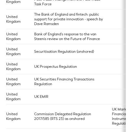
Kingdom
Task Force
The Bank of England and fintech: public
United
support for private innovation - speech by
Kingdom
Dave Ramsden
United
Bank of England's response to the van
Kingdom
Steenis review on the Future of Finance
United
Securitisation Regulation (onshored)
Kingdom
United
UK Prospectus Regulation
Kingdom
United
UK Securities Financing Transactions
Kingdom
Regulation
United
UK EMIR
Kingdom
UK Markets 
United
Commission Delegated Regulation
Financial
Kingdom
2017/585 (RTS 23) as onshored
Instruments
Regulation 