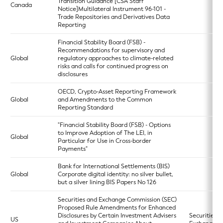
Transition Guidance [CSA Staff
Canada
Notice]Multilateral Instrument 96-101 -
Trade Repositories and Derivatives Data
Reporting
Financial Stability Board (FSB) -
Recommendations for supervisory and
Global
regulatory approaches to climate-related
risks and calls for continued progress on
disclosures
OECD, Crypto-Asset Reporting Framework
Global
and Amendments to the Common
Reporting Standard
"Financial Stability Board (FSB) - Options
to Improve Adoption of The LEI, in
Global
Particular for Use in Cross-border
Payments"
Bank for International Settlements (BIS)
Global
Corporate digital identity: no silver bullet,
but a silver lining BIS Papers No 126
Securities and Exchange Commission (SEC)
Proposed Rule Amendments for Enhanced
Disclosures by Certain Investment Advisers
Securities
US