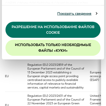
Filers and Large Hedge Fund Advisers
сайта своим партнерам в социальных сетях,
сотрудничающим с нами рекламным и
Directive (EU) 2023/2864 of the European
аналитическим организациям, которые могут
Показать сведения
Parliament and of the Council of 13
European si
комбинировать ее с другой информацией,
December 2023 amending certain
EU
access point
Directives as regards the establishment
предоставленной вами или полученной ими в
(ESAP)
and functioning of the European single
РАЗРЕШЕНИЕ НА ИСПОЛЬЗОВАНИЕ ФАЙЛОВ
результате использования вами их услуг.
access point
COOKIE
Продолжая использование нашего веб-сайта, вы
Regulation (EU) 2023/2869 of the
соглашаетесь с нашей политикой в отношении
European Parliament and of the Council of
European si
файлов cookie. Более подробная информация
ИСПОЛЬЗОВАТЬ ТОЛЬКО НЕОБХОДИМЫЕ
13 December 2023 amending certain
EU
access point
Regulations as regards the establishment
приведена в документе с описанием нашей
ФАЙЛЫ «КУКИ»
(ESAP)
and functioning of the European single
Политики конфиденциальности
.
access point
Мы рекомендуем включить файлы cookie, чтобы
Regulation (EU) 2023/2859 of the
улучшить ваш опыт на нашем сайте.
European Parliament and of the Council of
13 December 2023 establishing a
European si
EU
European single access point providing
access point
centralised access to publicly available
(ESAP)
information of relevance to financial
services, capital markets and sustainability
Regulation (EU) 2023/2631 of the
United Nati
European Parliament and of the Council of
Framework
22 November 2023 on European Green
Convention
EU