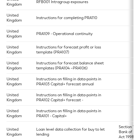
RFB001 Intragroup exposures
Kingdom
United
Instructions for completing PRA110
Kingdom
United
PRA109 - Operational continuity
Kingdom
United
Instructions for forecast profit or loss
Kingdom
template (PRA107)
United
Instructions for forecast balance sheet
Kingdom
templates (PRA104 –PRA106)
United
Instructions on filling in data-points in
Kingdom
PRA103 Capital+ forecast annual
United
Instructions on filling in data-points in
Kingdom
PRA102 Capital+ forecast -
United
Instructions on filling in data-points in
Kingdom
PRA101 - Capital+
Section 17 o
United
Loan level data collection for buy to let
Bank of Eng
Kingdom
lending
Act 1998