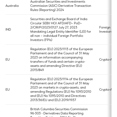
Australian Securities and Investments
Australia
Commission (ASIC) Derivative Transaction
Rules (Reporting) 2024
Securities and Exchange Board of India
Circular SEBI/ HO/ AFD/AFD– PoD–
2/CIR/P/2023/0127 July 27, 2023
Foreign Port
IND
Mandating Legal Entity Identifier (LEI) for
Investors R
all non – individual Foreign Portfolio
Investors (FPIs)
Regulation (EU) 2023/1113 of the European
Parliament and of the Council of 31 May
2023 on information accompanying
EU
Crypto-Asse
transfers of funds and certain crypto-
assets and amending Directive (EU)
2015/849
Regulation (EU) 2023/1114 of the European
Parliament and of the Council of 31 May
2023 on markets in crypto-assets, and
EU
Crypto-Asse
amending Regulations (EU) No 1093/2010
and (EU) No 1095/2010 and Directives
2013/36/EU and (EU) 2019/1937
British Columbia Securities Commission
96-303 - Derivatives Data Reporting