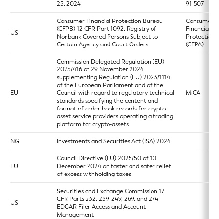
25, 2024
91-507
Consumer Financial Protection Bureau
Consumer
(CFPB) 12 CFR Part 1092, Registry of
Financial
US
Nonbank Covered Persons Subject to
Protection 
Certain Agency and Court Orders
(CFPA)
Commission Delegated Regulation (EU)
2025/416 of 29 November 2024
supplementing Regulation (EU) 2023/1114
of the European Parliament and of the
EU
Council with regard to regulatory technical
MiCA
standards specifying the content and
format of order book records for crypto-
asset service providers operating a trading
platform for crypto-assets
NG
Investments and Securities Act (ISA) 2024
Council Directive (EU) 2025/50 of 10
EU
December 2024 on faster and safer relief
of excess withholding taxes
Securities and Exchange Commission 17
CFR Parts 232, 239, 249, 269, and 274
US
EDGAR Filer Access and Account
Management