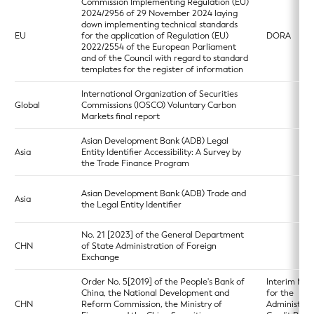
Commission Implementing Regulation (EU)
2024/2956 of 29 November 2024 laying
down implementing technical standards
EU
for the application of Regulation (EU)
DORA
2022/2554 of the European Parliament
and of the Council with regard to standard
templates for the register of information
International Organization of Securities
Global
Commissions (IOSCO) Voluntary Carbon
Markets final report
Asian Development Bank (ADB) Legal
Asia
Entity Identifier Accessibility: A Survey by
the Trade Finance Program
Asian Development Bank (ADB) Trade and
Asia
the Legal Entity Identifier
No. 21 [2023] of the General Department
CHN
of State Administration of Foreign
Exchange
Order No. 5[2019] of the People's Bank of
Interim Mea
China, the National Development and
for the
CHN
Reform Commission, the Ministry of
Administrat