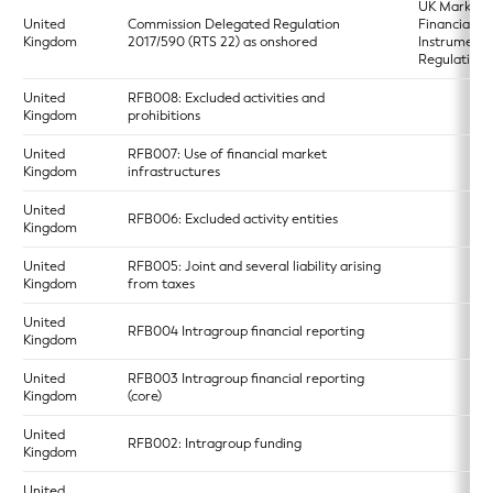
UK Markets 
United
Commission Delegated Regulation
Financial
Kingdom
2017/590 (RTS 22) as onshored
Instruments
Regulation 
United
RFB008: Excluded activities and
Kingdom
prohibitions
United
RFB007: Use of financial market
Kingdom
infrastructures
United
RFB006: Excluded activity entities
Kingdom
United
RFB005: Joint and several liability arising
Kingdom
from taxes
United
RFB004 Intragroup financial reporting
Kingdom
United
RFB003 Intragroup financial reporting
Kingdom
(core)
United
RFB002: Intragroup funding
Kingdom
United