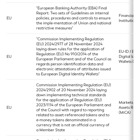
"European Banking Authority (EBA) Final
Report: Two sets of Guidelines on internal
Financial
EU
policies, procedures and controls to ensure
Institutions
the imple-mentation of Union and national
restrictive measures"
"Commission Implementing Regulation
(EU) 2024/2977 of 28 November 2024
laying down rules for the application of
EU-ID / Eur
Regulation (EU) No 910/2014 of the
EU
Digital Ident
European Parliament and of the Council as
Wallets (ED
regards person identification data and
electronic attestations of attributes issued
to European Digital Identity Wallets"
Commission Implementing Regulation (EU)
2024/2902 of 20 November 2024 laying
down implementing technical standards
for the application of Regulation (EU)
Markets in 
2023/1114 of the European Parliament and
EU
Assets Regu
of the Council with regard to reporting
(MiCA)
related to asset-referenced tokens and to
e-money tokens denominated in a
currency that is not an official currency of
a Member State