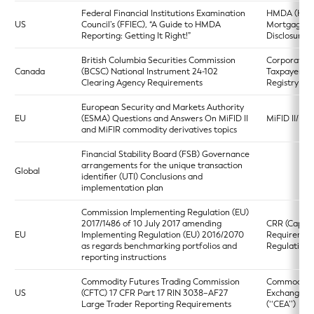
Federal Financial Institutions Examination
HMDA (Ho
US
Council’s (FFIEC), “A Guide to HMDA
Mortgage
Reporting: Getting It Right!”
Disclosure A
British Columbia Securities Commission
Corporate
Canada
(BCSC) National Instrument 24-102
Taxpayers
Clearing Agency Requirements
Registry
European Security and Markets Authority
EU
(ESMA) Questions and Answers On MiFID II
MiFID II/MiF
and MiFIR commodity derivatives topics
Financial Stability Board (FSB) Governance
arrangements for the unique transaction
Global
identifier (UTI) Conclusions and
implementation plan
Commission Implementing Regulation (EU)
2017/1486 of 10 July 2017 amending
CRR (Capita
EU
Implementing Regulation (EU) 2016/2070
Requiremen
as regards benchmarking portfolios and
Regulation)
reporting instructions
Commodity Futures Trading Commission
Commodity
US
(CFTC) 17 CFR Part 17 RIN 3038–AF27
Exchange A
Large Trader Reporting Requirements
(‘‘CEA’’)