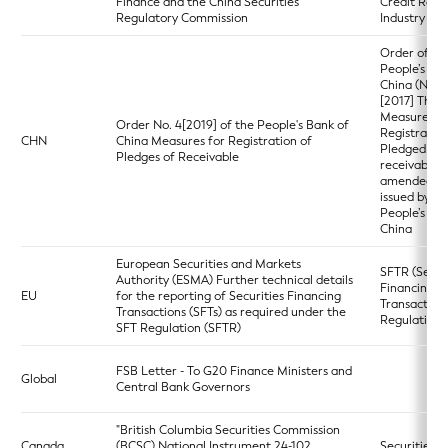
Finance and the China Securities
Credit Rati
Regulatory Commission
Industry
Order of th
People’s Ba
China (No. 3
[2017] The
Measures fo
Order No. 4[2019] of the People's Bank of
Registration
CHN
China Measures for Registration of
Pledged
Pledges of Receivable
receivables 
amended a
issued by th
People’s Ba
China
European Securities and Markets
SFTR (Secur
Authority (ESMA) Further technical details
Financing
EU
for the reporting of Securities Financing
Transaction
Transactions (SFTs) as required under the
Regulation)
SFT Regulation (SFTR)
FSB Letter - To G20 Finance Ministers and
Global
Central Bank Governors
"British Columbia Securities Commission
Canada
(BCSC) National Instrument 24-102
Securities A