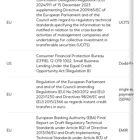
Commission Delegated Regulation (EU)
2024/911 of 15 December 2023
supplementing Directive 2009/65/EC of
the European Parliament and of the
Council with regard to regulatory technical
EU
UCITS
standards specifying the information to be
notified in relation to the cross-border
activities of management companies and
undertakings for collective investment in
transferable securities (UCITS)
Consumer Financial Protection Bureau
(CFPB), 12 CFR 1002, Small Business
US
Dodd-Frank
Lending Under the Equal Credit
Opportunity Act (Regulation B)
Regulation of the European Parliamant
and and of the Council amending
single euro
Regulations (EU) No 260/2012 and (EU)
EU
payments a
2021/1230 and Directives 98/26/EC and
(SEPA)
(EU) 2015/2366 as regards instant credit
transfers in euro
European Banking Authority (EBA) Final
Report on Draft Regulatory Technical
Standards under Article 8(2) of Directive
EU
EMIR
2013/36/EU and Draft Implementing
Technical Standards under Article 8(3) of