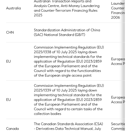
Australian Transaction Reports and
Laundering
Analysis Centre, Anti-Money Laundering
Australia
Counter‑Ter
and Counter-Terrorism Financing Rules
Financing A
2025
2006
Standardization Administration of China
CHN
(SAC) National Standard (GB/T)
Commission Implementing Regulation (EU)
2025/1338 of 10 July 2025 laying down
implementing technical standards for the
European Si
EU
application of Regulation (EU) 2023/2859
Access Poin
of the European Parliament and of the
Council with regard to the functionalities
of the European single access point
Commission Implementing Regulation (EU)
2025/1339 of 10 July 2025 laying down
implementing technical standards for the
European Si
EU
application of Regulation (EU) 2023/2859
Access Poin
of the European Parliament and of the
Council with regard to certain tasks of the
collection bodies
The Canadian Standards Association (CSA)
Securities
Canada
- Derivatives Data Technical Manual, July
Commission