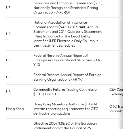
Securities and Exchange Commission (SEC)
US
Nationally Recognized Statistical Rating
Organization (NRSRO)
National Association of Insurance
Commissioners (NAIC) 2013 NAIC Annual
Statement and 2014 Quarterly Statement
US
Filing Guidance for the Legal Entity
Identifier (LEI) Electronic Only Column in
the Investment Schedules
Federal Reserve Annual Report of
US
Changes in Organizational Structure – FR
Y-10
Federal Reserve Annual Report of Foreign
US
Banking Organizations - FR Y-7
Commodity Futures Trading Commission
CEA (Commo
US
(CFTC) Form TO
Exchange Ac
Hong Kong Monetary Authority (HKMA)
OTC Trade
Hong Kong
Interim reporting requirements for OTC
Repository
derivative transactions
Directive 2009/138/EC of the European
Parliament and of the Council of 25