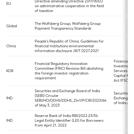
Directive amending Directive 2011/16/EU
EU
on administrative cooperation in the field
of taxation
The Wolfsberg Group, Wolfsberg Group
Global
Payment Transparency Standards
People's Republic of China, Guidelines for
China
financial institutions environmental
information disclosure JR/T 0227-2021
Financial
Financial Regulatory Innovation
Investment
Committee (FRIC) Revision Bill abolishing
KOR
Services an
the foreign investor registration
Capital Mar
requirement
Act (FSCMA
Securities and Exchange Board of India
Securities a
(SEBI) Circular
IND
Exchange B
SEBI/HO/DDHS/DDHS_Div1/P/CIR/2023/64
of India Act
of May 3, 2023
Reserve Bank of India RBI/2022-23/34
IND
Legal Entity Identifier (LEI) for Borrowers
from April 21, 2022