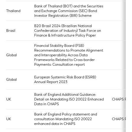
Bank of Thailand (BOT) and the Securities
Thailand
and Exchange Commission (SEC) Bond
Investor Registration (BIR) Scheme
B20 Brasil 2024 (Brazilian National
Brasil
Confederation of Industry) Task Force on
Finance & Infrastructure Policy Paper
Financial Stability Board (FSB)
Recommendations to Promote Alignment
Global
and Interoperability Across Data
Frameworks Related to Cross-border
Payments: Consultation report
European Systemic Risk Board (ESRB)
Global
Annual Report 2023
Bank of England Additional Guidance:
UK
Detail on Mandating ISO 20022 Enhanced
CHAPS Pay
Data in CHAPS
Bank of England Policy statement and
UK
consultation Mandating ISO 20022
CHAPS Pay
enhanced data in CHAPS