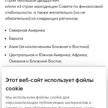
стран «Большой двадцатки»
и/или из стран юрисдикции Совета по финансовой
стабильности, а также желательно (но не
обязательно) из следующих регионов:
Северная Америка
Европа
Азия (за исключением Ближнего Востока)
Центральная и Южная Америка, Африка,
Океания и Ближний Восток.
Если вас заинтересовало это предложение,
присылайте заявочные документы, включая
Этот веб-сайт использует файлы
резюме, письмо с выражением
cookie
заинтересованности и документ о соответствии
деловым и этическим требованиям, на
Мы используем файлы cookie для
электронный адрес
GLEIF@heidrick.com
.
персонализации публикуемых материалов и
рекламы, для обеспечения функциональности