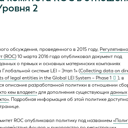
Уровня 2
ого обсуждения, проведенного в 2015 году,
Регулятивно
т (ROC)
10 марта 2016 года опубликовал документ под
данных о прямых и основных материнских компаниях
 Глобальной системе LEI – Этап 1» (
Collecting data on dir
s of legal entities in the Global LEI System – Phase 1
)
, в
ся описание разработанной политики в отношении сбо
кто кем владеет»
для дополнения существующих
данных
кто»
. Подробная информация об этой политике доступна
странице.
комитет ROC опубликовал политику под названием
«Поли
имодействия фондов и руководство по регистрации