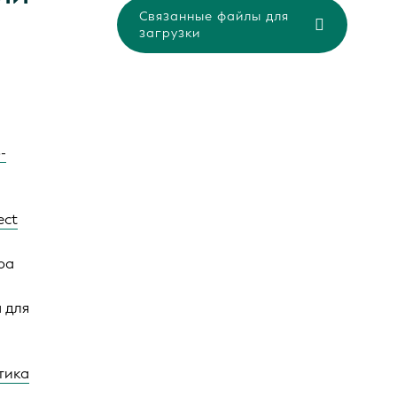
Связанные файлы для
загрузки
-
ect
ра
 для
тика