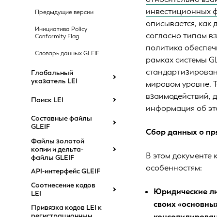
инвестиционных ф
Предыдущие версии
описывается, как 
Инициатива Policy
согласно типам вз
Conformity Flag
политика обеспеч
Словарь данных GLEIF
рамках системы G
стандартизирован
Глобальный
указатель LEI
мировом уровне. Т
взаимодействий, 
Поиск LEI
информация об это
Составные файлы
GLEIF
Сбор данных о пр
Файлы золотой
копии и дельта-
В этом документе
файлы GLEIF
особенностям:
API-интерфейс GLEIF
Соотнесение кодов
Юридические ли
LEI
своих «основны
Привязка кодов LEI к
регистрационным
консолидирован