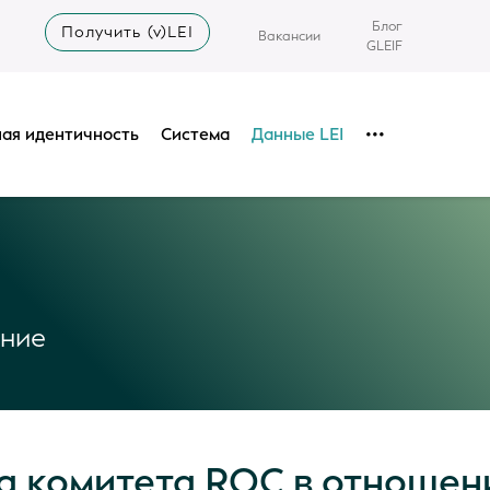
Блог
Получить (v)LEI
Вакансии
GLEIF
ая идентичность
Система
Данные LEI
•••
ание
а комитета ROC в отношен