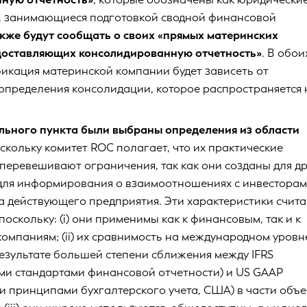
, занимающиеся подготовкой сводной финансовой
акже будут сообщать о своих «прямых материнских
доставляющих консолидированную отчетность»
. В обои
фикация материнской компании будет зависеть от
определения консолидации, которое распространяется 
ального пункта были выбраны определения из области
оскольку комитет ROC полагает, что их практические
перевешивают ограничения, так как они созданы для д
 для информирования о взаимоотношениях с инвесторам
а действующего предприятия. Эти характеристики счит
поскольку: (i) они применимы как к финансовым, так и к
омпаниям; (ii) их сравнимость на международном уровн
езультате большей степени сближения между IFRS
и стандартами финансовой отчетности) и US GAAP
 принципами бухгалтерского учета, США) в части объ