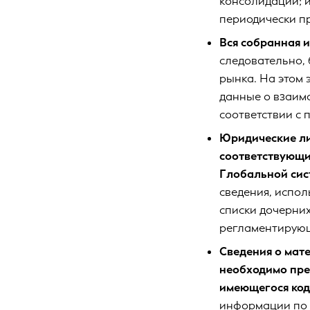
консолидации; и
периодически п
Вся собранная 
следовательно, 
рынка. На этом 
данные о взаим
соответствии с
Юридические ли
соответствующи
Глобальной сис
сведения, испол
списки дочерни
регламентирующ
Сведения о мат
необходимо пре
имеющегося код
информации по 