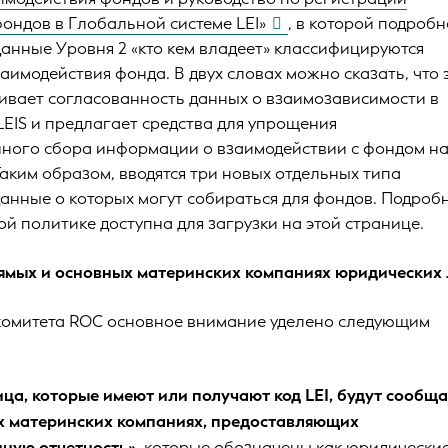
ондов в Глобальной системе LEI»
, в которой подробн
данные Уровня 2 «кто кем владеет» классифицируются
аимодействия фонда. В двух словах можно сказать, что 
ивает согласованность данных о взаимозависимости в
LEIS и предлагает средства для упрощения
ного сбора информации о взаимодействии с фондом н
аким образом, вводятся три новых отдельных типа
данные о которых могут собираться для фондов. Подроб
й политике доступна для загрузки на этой странице.
ямых и основных материнских компаниях юридических
 комитета ROC основное внимание уделено следующим
ца, которые имеют или получают код LEI, будут сообща
х материнских компаниях, предоставляющих
ную отчетность»
, которые обозначены как юридически