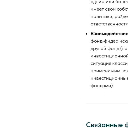
одним или боле
имеет свои соб
политики, разде
ответственност
Взаимодействи
фонд-фидер иск
другой фонд (на
инвестиционной 
ситуация класс
применимым зак
инвестиционные
фондами).
Связанные 