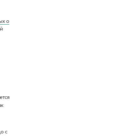
ых о
ой
ется
ак
о с