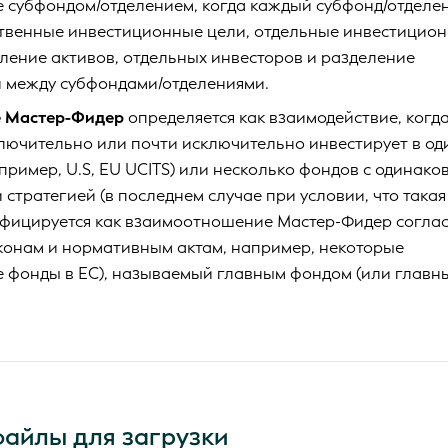
е субфондом/отделением, когда каждый субфонд/отделе
ственные инвестиционные цели, отдельные инвестицио
ление активов, отдельных инвесторов и разделение
и между субфондами/отделениями.
е Мастер-Фидер
определяется как взаимодействие, когд
лючительно или почти исключительно инвестирует в од
пример, U.S, EU UCITS) или несколько фондов с одинако
стратегией (в последнем случае при условии, что такая
ифицируется как взаимоотношение Мастер-Фидер согла
онам и нормативным актам, например, некоторые
 фонды в ЕС), называемый главным фондом (или главн
файлы для загрузки