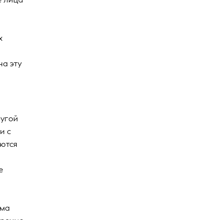
х
на эту
ругой
и с
аются
е
ема