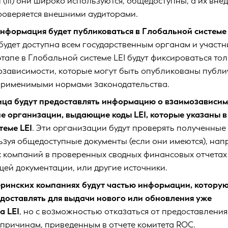
 (iii) они широко используются, общедоступны, а их вне
роверяется внешними аудиторами.
информация будет публиковаться в Глобальной системе 
будет доступна всем государственным органам и участ
этапе в Глобальной системе LEI будут фиксироваться тол
озависимости, которые могут быть опубликованы публи
 применимыми нормами законодательства.
ца будут предоставлять информацию о взаимозависим
е организации, выдающие коды LEI, которые указаны в
теме LEI
. Эти организации будут проверять полученные
ьзуя общедоступные документы (если они имеются), нап
х компаний в проверенных сводных финансовых отчетах
ей документации, или другие источники.
еринских компаниях будут частью информации, котору
доставлять для выдачи нового или обновления уже
а LEI
, но с возможностью отказаться от предоставления
причинам, приведенным в отчете комитета ROC.