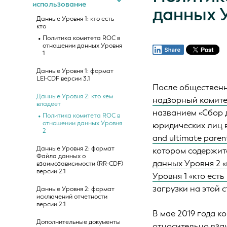
использование
данных 
Данные Уровня 1: кто есть
кто
Политика комитета ROC в
отношении данных Уровня
1
Данные Уровня 1: формат
LEI-CDF версии 3.1
После общественн
Данные Уровня 2: кто кем
надзорный комите
владеет
названием
«Сбор 
Политика комитета ROC в
отношении данных Уровня
юридических лиц в
2
and ultimate parent
Данные Уровня 2: формат
котором содержит
Файла данных о
данных Уровня 2 «
взаимозависимости (RR-CDF)
версии 2.1
Уровня 1 «кто есть 
загрузки на этой 
Данные Уровня 2: формат
исключений отчетности
версии 2.1
В мае 2019 года 
Дополнительные документы
относительно вза