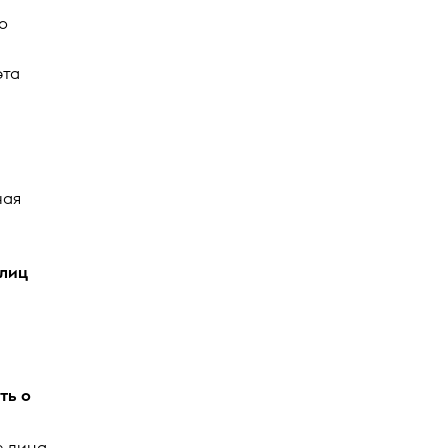
о
эта
а
ная
 лиц
ть о
е лица