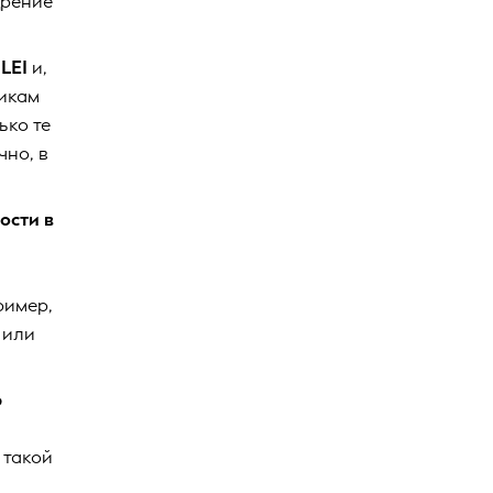
дрение
LEI
и,
никам
ько те
чно, в
ости в
ример,
 или
ю
 такой