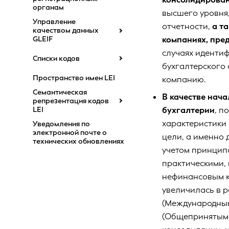
органам
высшего уровня
Управление
отчетности,
а т
качеством данных
компаниях, пре
GLEIF
случаях иденти
Списки кодов
бухгалтерского 
Пространство имен LEI
компанию.
Семантическая
В качестве нач
репрезентация кодов
LEI
бухгалтерии
, п
характеристики 
Уведомления по
электронной почте о
цели, а именно
технических обновлениях
учетом принцип
практическими, 
нефинансовым к
увеличилась в р
(Международным
(Общепринятыми