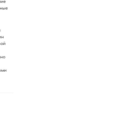
ние
нные
а
ин
вой
сно
ыми