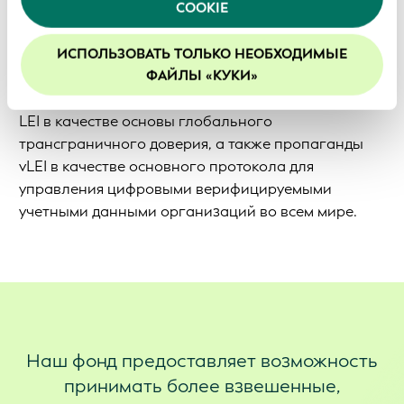
COOKIE
миссию по повышению ценности Глобальной
Продолжая использование нашего веб-сайта, вы
системы идентификации юридических лиц как
соглашаетесь с нашей политикой в отношении
файлов cookie. Более подробная информация
"общественного блага" путем расширения
ИСПОЛЬЗОВАТЬ ТОЛЬКО НЕОБХОДИМЫЕ
приведена в документе с описанием нашей
ФАЙЛЫ «КУКИ»
глобального охвата LEI во всех регионах,
Политики конфиденциальности
.
стимулирования добровольного использования
LEI в качестве основы глобального
Мы рекомендуем включить файлы cookie, чтобы
улучшить ваш опыт на нашем сайте.
трансграничного доверия, а также пропаганды
vLEI в качестве основного протокола для
управления цифровыми верифицируемыми
учетными данными организаций во всем мире.
Наш фонд предоставляет возможность
принимать более взвешенные,