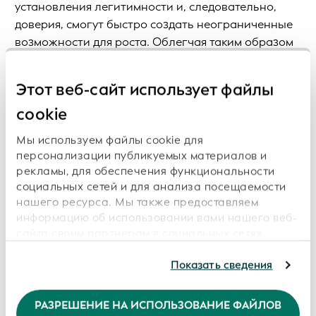
установления легитимности и, следовательно,
доверия, смогут быстро создать неограниченные
возможности для роста. Облегчая таким образом
международную торговлю, LEI может также
помочь решить ряд глобальных проблем, включая
Этот веб-сайт использует файлы
финансовое и корпоративное мошенничество,
cookie
финансовую изоляцию, трения в международных
потоках капитала, бремя экологического
Мы используем файлы cookie для
законодательства, отмывание денег и
персонализации публикуемых материалов и
финансирование терроризма.
рекламы, для обеспечения функциональности
социальных сетей и для анализа посещаемости
Наша миссия: Укрепление доверия и
нашего ресурса. Мы также предоставляем
прозрачности в мире с помощью открытой,
информацию об использовании вами нашего веб-
сайта своим партнерам в социальных сетях,
цифровой и проверяемой организационной
сотрудничающим с нами рекламным и
идентификации
аналитическим организациям, которые могут
Показать сведения
комбинировать ее с другой информацией,
Во исполнение нашего видения, Global Legal
предоставленной вами или полученной ими в
Entity Identifier Foundation (GLEIF) выполняет
РАЗРЕШЕНИЕ НА ИСПОЛЬЗОВАНИЕ ФАЙЛОВ
результате использования вами их услуг.