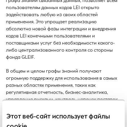
графа знаний связанных данных, позволяет всем
пользователям данных кодов LEI открыто
задействовать любую из своих областей
применения. Это упрощает реализацию
абсолютно новой фазы интеграции и внедрения
кодов LEI конечными пользователями и
поставщиками услуг без необходимости какого-
либо централизованного контроля со стороны
фонда GLEIF.
В общем и целом графы знаний получают
огромную поддержку для использования в самых
разных областях применения, таких как
регулятивная отчетность, бизнес-аналитика,
управление рисками, контроль цепочек поставок,
развитие предприятий или управление
отношениями с клиентами или контрагентами.
Этот веб-сайт использует файлы
Доступность данных кодов LEI фонда GLEIF на этой
cookie