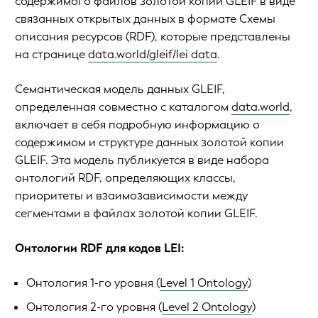
содержимого файлов золотой копии GLEIF в виде
связанных открытых данных в формате Схемы
описания ресурсов (RDF), которые представлены
на странице
data.world/gleif/lei data
.
Семантическая модель данных GLEIF,
определенная совместно с каталогом
data.world
,
включает в себя подробную информацию о
содержимом и структуре данных золотой копии
GLEIF. Эта модель публикуется в виде набора
онтологий RDF, определяющих классы,
приоритеты и взаимозависимости между
сегментами в файлах золотой копии GLEIF.
Онтологии RDF для кодов LEI:
Онтология 1-го уровня (
Level 1 Ontology
)
Онтология 2-го уровня (
Level 2 Ontology
)