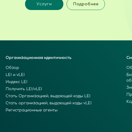
Услуги
Подробнее
Организационная идентичность
Си
Обзор
Об
LEI и vLEI
Би
об
Индекс LEI
Зн
Получить LEI/vLEI
Пр
Стать Организацией, выдающей коды LEI
Ко
Стать организацией, выдающей коды vLEI
Регистрационные агенты