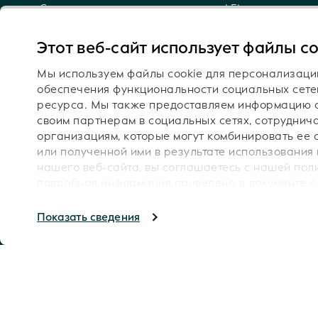
Семантическая репрезентация кодов LEI
Уведомления по электронной почте о технических
обновлениях
Этот веб-сайт использует файлы co
Мы используем файлы cookie для персонализаци
обеспечения функциональности социальных сете
ресурса. Мы также предоставляем информацию о
Следите з
своим партнерам в социальных сетях, сотрудни
организациям, которые могут комбинировать ее 
или полученной ими в результате использования
нашего веб-сайта, вы соглашаетесь с нашей пол
подробная информация приведена в документе 
Авторские права GLEIF 2026
конфиденциальности
.
Услов
Показать сведения
Пол
Мы рекомендуем включить файлы cookie, чтобы у