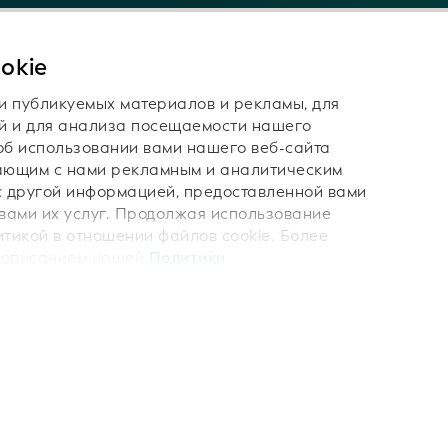
okie
и публикуемых материалов и рекламы, для
й и для анализа посещаемости нашего
б использовании вами нашего веб-сайта
а нами:
чающим с нами рекламным и аналитическим
с другой информацией, предоставленной вами
 вами их услуг. Продолжая использование
итикой в отношении файлов cookie. Более
с описанием нашей
Политики
Выходные данные
Договор использования
ия использования данных LEI
Условия использования ИИ
итика конфиденциальности
Файлы cookie
Карта сайта
лучшить ваш опыт на нашем сайте.