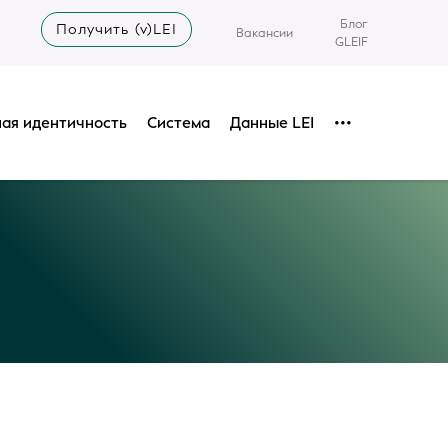
Блог
Получить (v)LEI
Вакансии
GLEIF
ая идентичность
Система
Данные LEI
•••