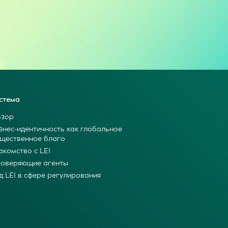
стема
зор
знес-идентичность как глобальное
щественное благо
акомство с LEI
оверяющие агенты
д LEI в сфере регулирования