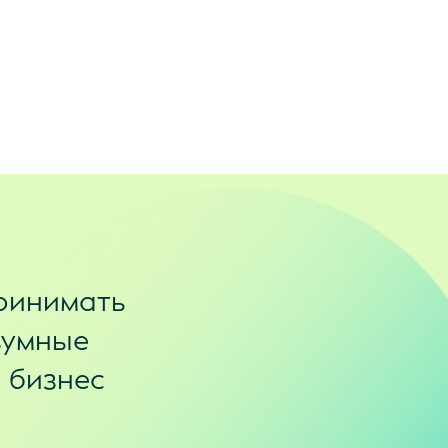
ринимать
зумные
и бизнес